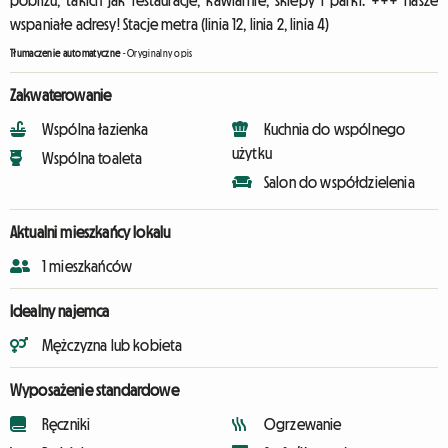
pobliżu, takich jak restauracje, kawiarnie, sklepy i parki. +++ nasze
wspaniałe adresy! Stacje metra (linia 12, linia 2, linia 4)
Tłumaczenie automatyczne
-
Oryginalny opis
Zakwaterowanie
Wspólna łazienka
Kuchnia do wspólnego
użytku
Wspólna toaleta
Salon do współdzielenia
Aktualni mieszkańcy lokalu
1 mieszkańców
Idealny najemca
Mężczyzna lub kobieta
Wyposażenie standardowe
Ręczniki
Ogrzewanie