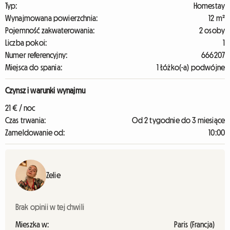
Typ:
Homestay
Wynajmowana powierzchnia:
12 m²
Pojemność zakwaterowania:
2 osoby
Liczba pokoi:
1
Numer referencyjny:
666207
Miejsca do spania:
1 Łóżko(-a) podwójne
Czynsz i warunki wynajmu
21 € / noc
Czas trwania:
Od 2 tygodnie do 3 miesiące
Zameldowanie od:
10:00
Zelie
Brak opinii w tej chwili
Mieszka w:
Paris (Francja)