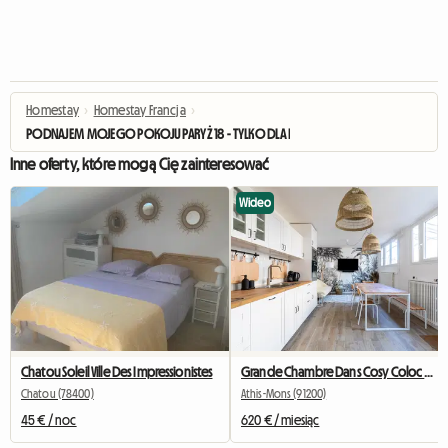
Homestay
›
Homestay Francja
›
PODNAJEM MOJEGO POKOJU PARYŻ 18 - TYLKO DLA KOBIET
Inne oferty, które mogą Cię zainteresować
Wideo
Chatou Soleil Ville Des Impressionistes
Grande Chambre Dans Cosy Coloc #5 New York près d'olry
Chatou (78400)
Athis-Mons (91200)
45 € / noc
620 € / miesiąc