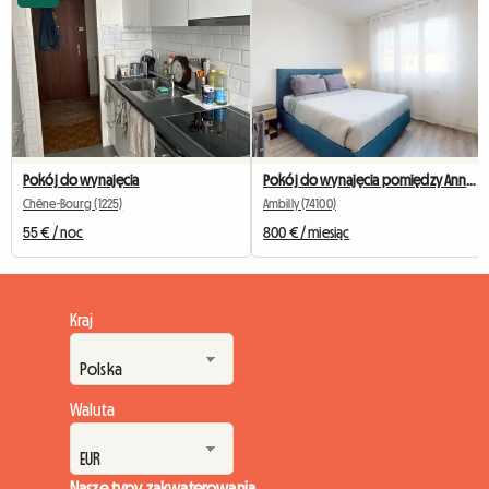
Pokój do wynajęcia
Pokój do wynajęcia pomiędzy Annemasse a Genewą
Chêne-Bourg (1225)
Ambilly (74100)
55 € / noc
800 € / miesiąc
Kraj
Waluta
Nasze typy zakwaterowania