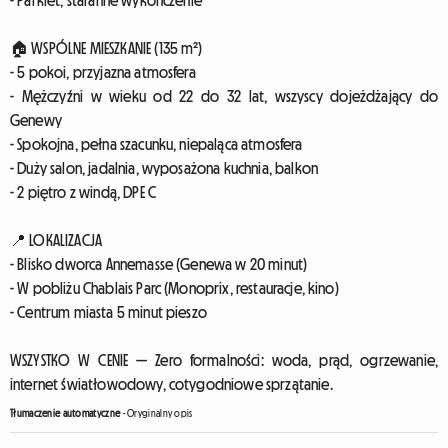
- Parkiet, staranne wykończenie
🏠 WSPÓLNE MIESZKANIE (135 m²)
- 5 pokoi, przyjazna atmosfera
- Mężczyźni w wieku od 22 do 32 lat, wszyscy dojeżdżający do
Genewy
- Spokojna, pełna szacunku, niepaląca atmosfera
- Duży salon, jadalnia, wyposażona kuchnia, balkon
- 2 piętro z windą, DPE C
📍 LOKALIZACJA
- Blisko dworca Annemasse (Genewa w 20 minut)
- W pobliżu Chablais Parc (Monoprix, restauracje, kino)
- Centrum miasta 5 minut pieszo
WSZYSTKO W CENIE — Zero formalności: woda, prąd, ogrzewanie,
internet światłowodowy, cotygodniowe sprzątanie.
Tłumaczenie automatyczne
-
Oryginalny opis