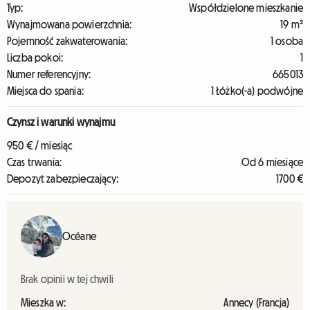
Typ:
Współdzielone mieszkanie
Wynajmowana powierzchnia:
19 m²
Pojemność zakwaterowania:
1 osoba
Liczba pokoi:
1
Numer referencyjny:
665013
Miejsca do spania:
1 Łóżko(-a) podwójne
Czynsz i warunki wynajmu
950 € / miesiąc
Czas trwania:
Od 6 miesiące
Depozyt zabezpieczający:
1700 €
Océane
Brak opinii w tej chwili
Mieszka w:
Annecy (Francja)