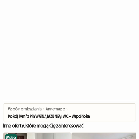
Wspólne mieszkania
›
Annemasse
›
Pokój 19m² z PRYWATNĄ ŁAZIENKĄ i WC – Współlokatorzy przygraniczni
Inne oferty, które mogą Cię zainteresować
Wideo