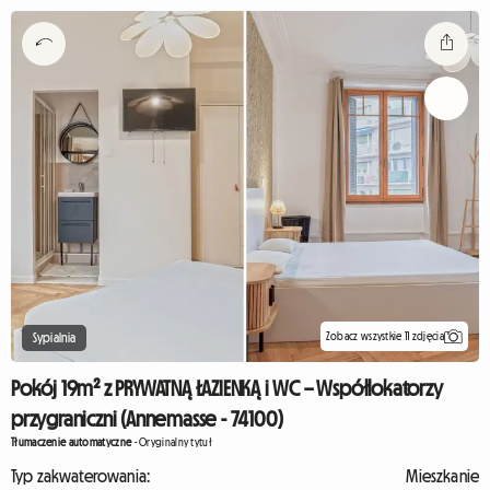
Zobacz wszystkie 11 zdjęcia
Sypialnia
Pokój 19m² z PRYWATNĄ ŁAZIENKĄ i WC – Współlokatorzy
przygraniczni (Annemasse - 74100)
Tłumaczenie automatyczne
-
Oryginalny tytuł
Typ zakwaterowania:
Mieszkanie