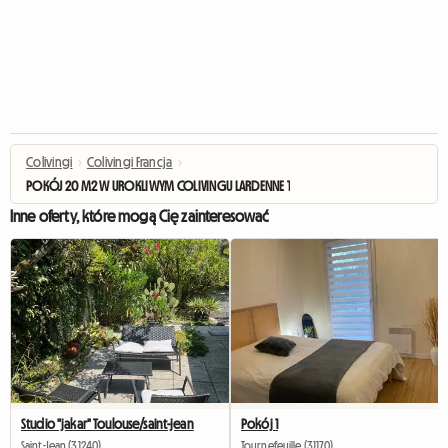
Colivingi
›
Colivingi Francja
›
POKÓJ 20 M2 W UROKLIWYM COLIVINGU LARDENNE TULUZA
Inne oferty, które mogą Cię zainteresować
Studio "jakar" Toulouse/saint-jean
Pokój 1
Saint-Jean (31240)
Tournefeuille (31170)