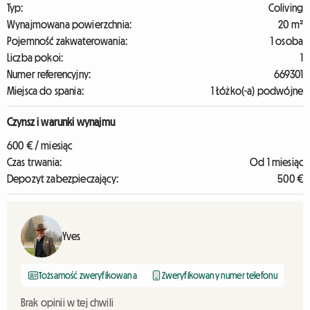
Typ:
Coliving
Wynajmowana powierzchnia:
20 m²
Pojemność zakwaterowania:
1 osoba
Liczba pokoi:
1
Numer referencyjny:
669301
Miejsca do spania:
1 Łóżko(-a) podwójne
Czynsz i warunki wynajmu
600 € / miesiąc
Czas trwania:
Od 1 miesiąc
Depozyt zabezpieczający:
500 €
Yves
Tożsamość zweryfikowana
Zweryfikowany numer telefonu
Brak opinii w tej chwili