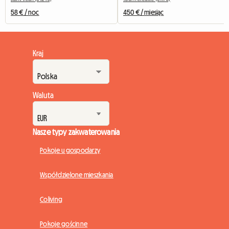
58 € / noc
450 € / miesiąc
Kraj
Waluta
Nasze typy zakwaterowania
Pokoje u gospodarzy
Współdzielone mieszkania
Coliving
Pokoje gościnne