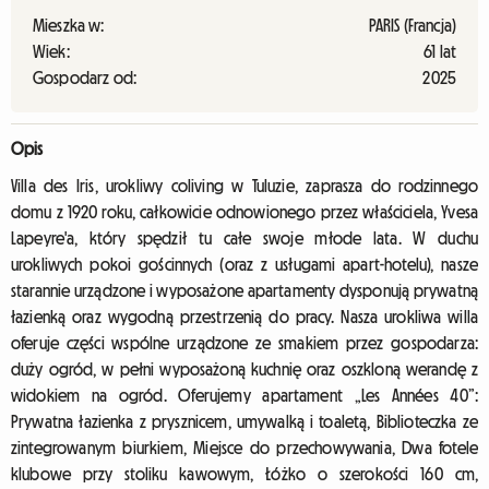
Mieszka w:
PARIS (Francja)
Wiek:
61 lat
Gospodarz od:
2025
Opis
Villa des Iris, urokliwy coliving w Tuluzie, zaprasza do rodzinnego
domu z 1920 roku, całkowicie odnowionego przez właściciela, Yvesa
Lapeyre'a, który spędził tu całe swoje młode lata. W duchu
urokliwych pokoi gościnnych (oraz z usługami apart-hotelu), nasze
starannie urządzone i wyposażone apartamenty dysponują prywatną
łazienką oraz wygodną przestrzenią do pracy. Nasza urokliwa willa
oferuje części wspólne urządzone ze smakiem przez gospodarza:
duży ogród, w pełni wyposażoną kuchnię oraz oszkloną werandę z
widokiem na ogród. Oferujemy apartament „Les Années 40”:
Prywatna łazienka z prysznicem, umywalką i toaletą, Biblioteczka ze
zintegrowanym biurkiem, Miejsce do przechowywania, Dwa fotele
klubowe przy stoliku kawowym, Łóżko o szerokości 160 cm,