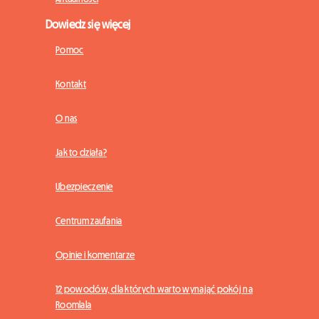
Dowiedz się więcej
Pomoc
Kontakt
O nas
Jak to działa?
Ubezpieczenie
Centrum zaufania
Opinie i komentarze
12 powodów, dla których warto wynająć pokój na
Roomlala