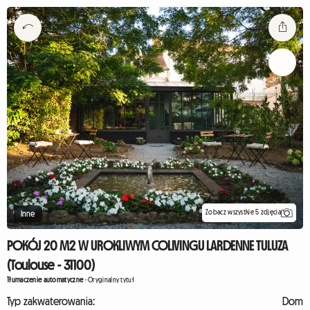
Zobacz wszystkie 5 zdjęcia
Inne
POKÓJ 20 M2 W UROKLIWYM COLIVINGU LARDENNE TULUZA
(Toulouse - 31100)
Tłumaczenie automatyczne
-
Oryginalny tytuł
Typ zakwaterowania:
Dom