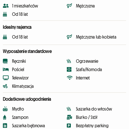
1 mieszkańców
Mężczyzna
Od 18 lat
Idealny najemca
Od 18 lat
Mężczyzna lub kobieta
Wyposażenie standardowe
Ręczniki
Ogrzewanie
Pościel
Szafa/Komoda
Telewizor
Internet
Klimatyzacja
Dodatkowe udogodnienia
Mydło
Suszarka do włosów
Szampon
Biurko / Stół
Suszarka bębnowa
Bezpłatny parking