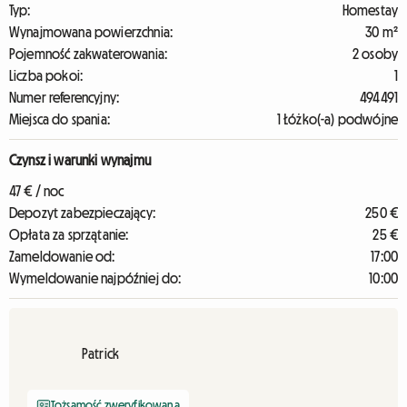
Typ:
Homestay
Wynajmowana powierzchnia:
30 m²
Pojemność zakwaterowania:
2 osoby
Liczba pokoi:
1
Numer referencyjny:
494491
Miejsca do spania:
1 Łóżko(-a) podwójne
Czynsz i warunki wynajmu
47 € / noc
Depozyt zabezpieczający:
250 €
Opłata za sprzątanie:
25 €
Zameldowanie od:
17:00
Wymeldowanie najpóźniej do:
10:00
Patrick
Tożsamość zweryfikowana