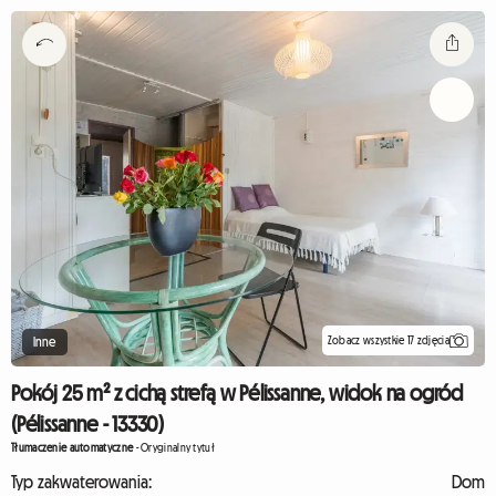
Zobacz wszystkie 17 zdjęcia
Inne
Pokój 25 m² z cichą strefą w Pélissanne, widok na ogród
(Pélissanne - 13330)
Tłumaczenie automatyczne
-
Oryginalny tytuł
Typ zakwaterowania:
Dom