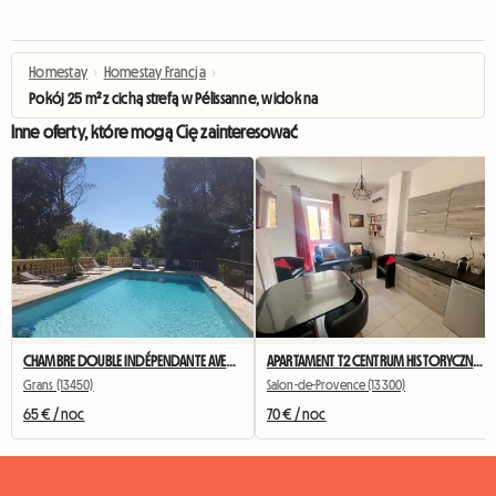
Homestay
›
Homestay Francja
›
Pokój 25 m² z cichą strefą w Pélissanne, widok na ogród
Inne oferty, które mogą Cię zainteresować
CHAMBRE DOUBLE INDÉPENDANTE AVEC TERRASSE ET CUISINE D’ÉTÉ
APARTAMENT T2 CENTRUM HISTORYCZNE - L’Annex d’Alèz
Grans (13450)
Salon-de-Provence (13300)
65 € / noc
70 € / noc