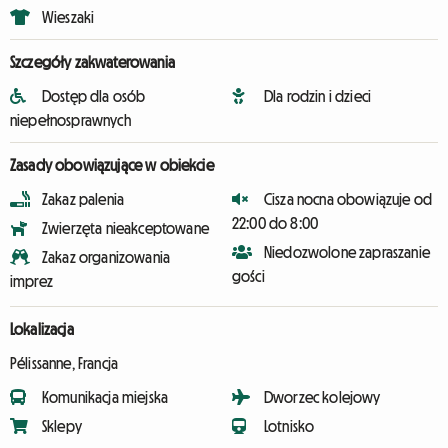
Wieszaki
Szczegóły zakwaterowania
Dostęp dla osób
Dla rodzin i dzieci
niepełnosprawnych
Zasady obowiązujące w obiekcie
Zakaz palenia
Cisza nocna obowiązuje od
22:00 do 8:00
Zwierzęta nieakceptowane
Niedozwolone zapraszanie
Zakaz organizowania
gości
imprez
Lokalizacja
Pélissanne, Francja
Komunikacja miejska
Dworzec kolejowy
Sklepy
Lotnisko