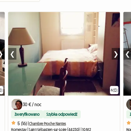
❯
❮
❯
❮
6
30 € / noc
Zweryfikowano
Szybka odpowiedź
5 (16) |
Chambre Proche Nantes
Homestay | Saint-Sébastien-sur-Loire (44230) | 10 M2
Hom