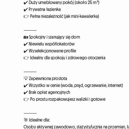
✔️ Duży umeblowany pokój (około 25 m²)
✔️ Prywatna łazienka
👉 Pełna niezależność (jak mini-kawalerka)
⸻
🏡 Spokojny i szanujący się dom
✔️ Niewielu współlokatorów
✔️ Wyselekcjonowane profile
👉 Idealny dla spokoju i zdrowego otoczenia
⸻
💡 Zapewniona prostota
✔️ Wszystko w cenie (woda, prąd, ogrzewanie, internet)
✔️ Brak opłat agencyjnych
👉 Po prostu rozpakowujesz walizki i gotowe
⸻
🎯 Idealne dla:
Osoby aktywnej zawodowo, stażysty/ucznia na przemian, 