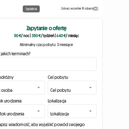
Zobacz wszystkie 10 zdjęcia
Sypialnia
Zapytanie o ofertę
50 €
/ noc
|
350 €
/ tydzień
|
640 €
/ miesiąc
Minimalny czas pobytu: 3 miesiące
 jakich terminach?
odróżny
Cel pobytu
ok urodzenia
Lokalizacja
apisz wiadomość, aby wyjaśnić powód swojego