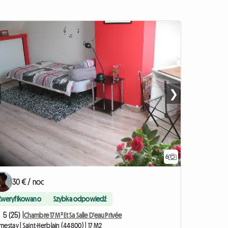
❯
6
30 € / noc
Zweryfikowano
Szybka odpowiedź
5 (25) |
Chambre 17 M² Et Sa Salle D'eau Privée
estay | Saint-Herblain (44800) | 17 M2