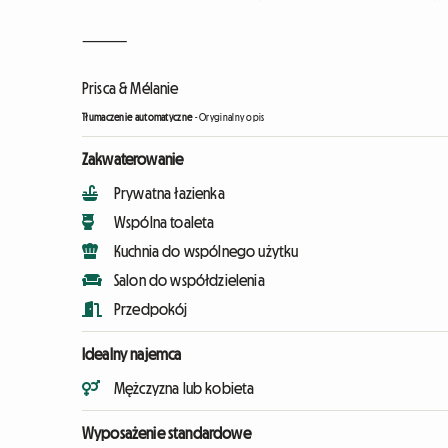
⸻
Prisca & Mélanie
Tłumaczenie automatyczne
-
Oryginalny opis
Zakwaterowanie
Prywatna łazienka
Wspólna toaleta
Kuchnia do wspólnego użytku
Salon do współdzielenia
Przedpokój
Idealny najemca
Mężczyzna lub kobieta
Wyposażenie standardowe