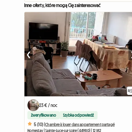
Inne oferty, które mogą Cię zainteresować
❮
8
23 € / noc
Zweryfikowano
Szybka odpowiedź
5 (10) |
Chambre à louer dans appartement partagé
Homestay | Sainte-Luce-sur-Loire (44980) | 12 M2