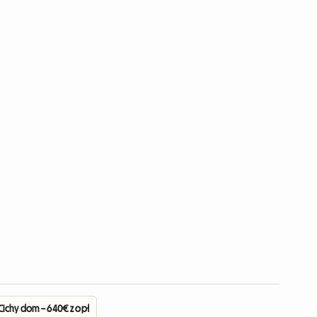
 Cichy dom – 640€ z opłatami – DOSTĘPNE