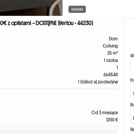
Łazienka
0€ z opłatami – DOSTĘPNE (Vertou - 44230)
Dom
Coliving
25 m²
W
1 osoba
1
664548
P
1 Łóżko(-a) podwójne
R
Od 3 miesiące
1200 €
N