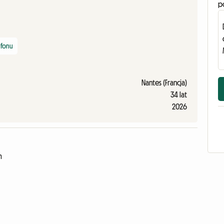
p
efonu
Nantes (Francja)
34 lat
2026
m