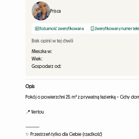
Prisca
Tożsamość zweryfikowana
Zweryfikowany numer tel
Brak opinii w tej chwili
Mieszka w:
Wiek:
Gospodarz od:
Opis
Pokój o powierzchni 25 m² z prywatną łazienką – Cichy do
📍 Vertou
⸻
✨ Przestrzeń tylko dla Ciebie (rzadkość)