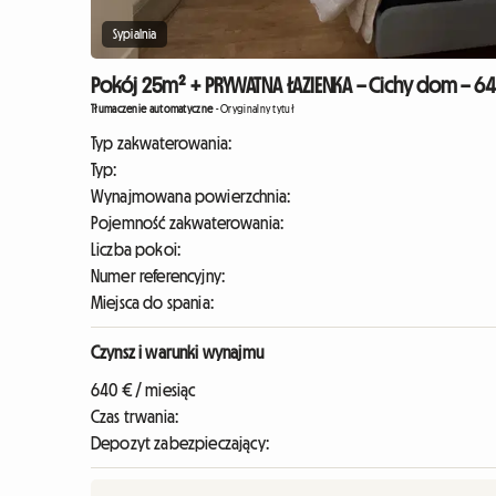
Sypialnia
Pokój 25m² + PRYWATNA ŁAZIENKA – Cichy dom – 64
Tłumaczenie automatyczne
-
Oryginalny tytuł
Typ zakwaterowania:
Typ:
Wynajmowana powierzchnia:
Pojemność zakwaterowania:
Liczba pokoi:
Numer referencyjny:
Miejsca do spania:
Czynsz i warunki wynajmu
640 € / miesiąc
Czas trwania:
Depozyt zabezpieczający: