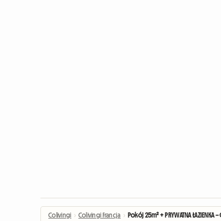
Colivingi
›
Colivingi Francja
›
Pokój 25m² + PRYWATNA ŁAZIENKA –