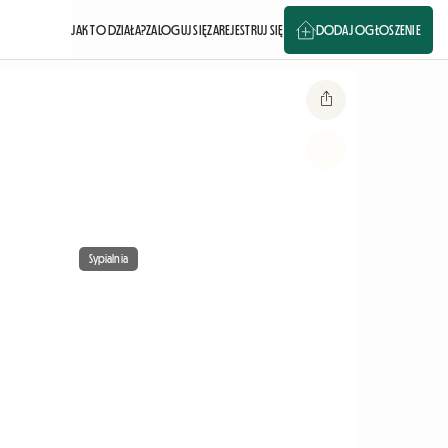
JAK TO DZIAŁA?
ZALOGUJ SIĘ
ZAREJESTRUJ SIĘ
DODAJ OGŁOSZENIE
Sypialnia