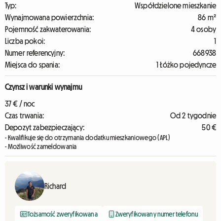
Typ:
Współdzielone mieszkanie
Wynajmowana powierzchnia:
86 m²
Pojemność zakwaterowania:
4 osoby
Liczba pokoi:
1
Numer referencyjny:
668938
Miejsca do spania:
1 Łóżko pojedyncze
Czynsz i warunki wynajmu
37 € / noc
Czas trwania:
Od 2 tygodnie
Depozyt zabezpieczający:
50 €
- Kwalifikuje się do otrzymania dodatku mieszkaniowego (APL)
- Możliwość zameldowania
Richard
Tożsamość zweryfikowana
Zweryfikowany numer telefonu