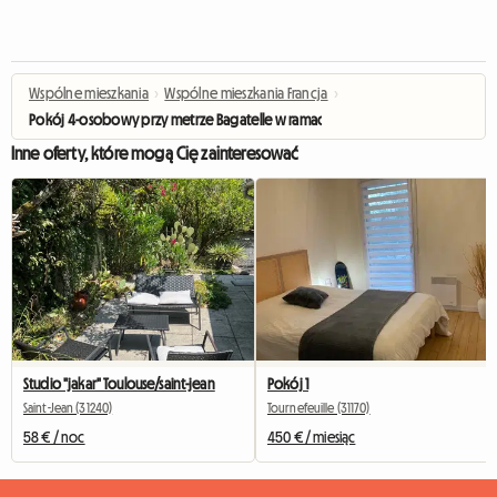
Wspólne mieszkania
›
Wspólne mieszkania Francja
›
Pokój 4-osobowy przy metrze Bagatelle w ramach współdzielonego mieszka
Inne oferty, które mogą Cię zainteresować
Studio "jakar" Toulouse/saint-jean
Pokój 1
Saint-Jean (31240)
Tournefeuille (31170)
58 € / noc
450 € / miesiąc