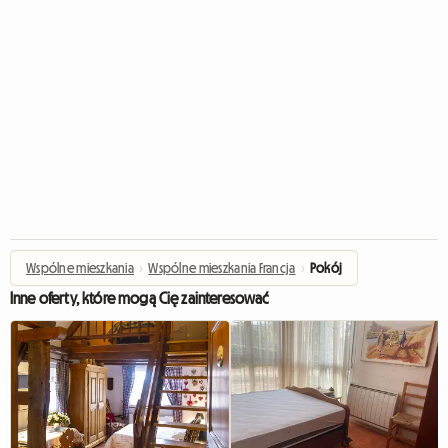
Wspólne mieszkania
›
Wspólne mieszkania Francja
›
Pokój
Inne oferty, które mogą Cię zainteresować