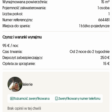
Wynajmowana powierzchnia:
15 m²
Pojemność zakwaterowania:
1 osoba
Liczba pokoi:
1
Numer referencyjny:
664481
Miejsca do spania:
1 Łóżko pojedyncze
Czynsz i warunki wynajmu
95 € / noc
Czas trwania:
Od 2 noce do 2 tygodnie
Depozyt zabezpieczający:
250 €
Opłata za sprzątanie:
15 €
Valerie
Tożsamość zweryfikowana
Zweryfikowany numer telefonu
Brak opinii w tej chwili