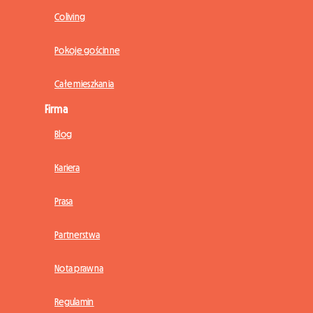
Coliving
Pokoje gościnne
Całe mieszkania
Firma
Blog
Kariera
Prasa
Partnerstwa
Nota prawna
Regulamin