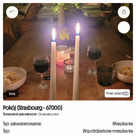
Pokaż zdjęcie
Inne
Pokój (Strasbourg - 67000)
Tłumaczenie automatyczne
-
Oryginalny tytuł
Typ zakwaterowania:
Mieszkanie
Typ:
Współdzielone mieszkanie