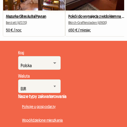
Mazurka Gîtes Au Bal Paysan
Pokój do wynajęcia z widokiem na ogród
Berstett (67370)
Illkirch-Graffenstaden (67400)
50 € / noc
650 € / miesiąc
Kraj
Waluta
Nasze typy zakwaterowania
Pokoje u gospodarzy
Współdzielone mieszkania