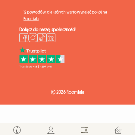
12 powodów, dla których warto wynająć pokój na
Roomlala
Dołącz do naszej społeczności!
© 2026 Roomlala