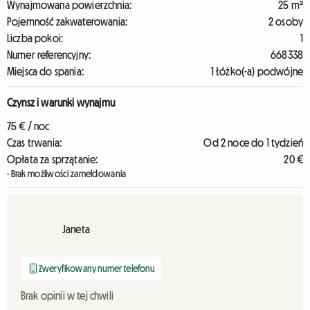
Wynajmowana powierzchnia:
25 m²
Pojemność zakwaterowania:
2 osoby
Liczba pokoi:
1
Numer referencyjny:
668338
Miejsca do spania:
1 Łóżko(-a) podwójne
Czynsz i warunki wynajmu
75 € / noc
Czas trwania:
Od 2 noce do 1 tydzień
Opłata za sprzątanie:
20 €
- Brak możliwości zameldowania
Janeta
Zweryfikowany numer telefonu
Brak opinii w tej chwili