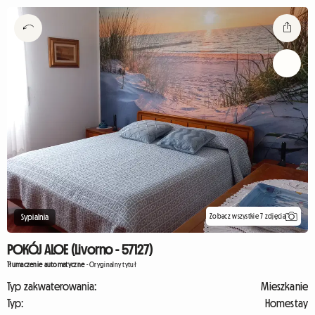
Zobacz wszystkie 7 zdjęcia
Sypialnia
POKÓJ ALOE (Livorno - 57127)
Tłumaczenie automatyczne
-
Oryginalny tytuł
Typ zakwaterowania:
Mieszkanie
Typ:
Homestay