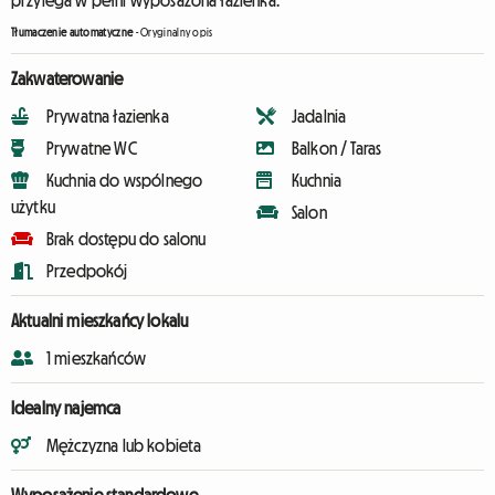
przylega w pełni wyposażona łazienka.
Tłumaczenie automatyczne
-
Oryginalny opis
Zakwaterowanie
Prywatna łazienka
Jadalnia
Prywatne WC
Balkon / Taras
Kuchnia do wspólnego
Kuchnia
użytku
Salon
Brak dostępu do salonu
Przedpokój
Aktualni mieszkańcy lokalu
1 mieszkańców
Idealny najemca
Mężczyzna lub kobieta