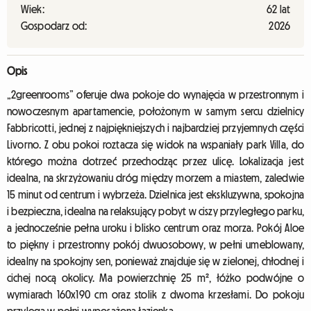
Wiek:
62 lat
Gospodarz od:
2026
Opis
„2greenrooms” oferuje dwa pokoje do wynajęcia w przestronnym i
nowoczesnym apartamencie, położonym w samym sercu dzielnicy
Fabbricotti, jednej z najpiękniejszych i najbardziej przyjemnych części
Livorno. Z obu pokoi roztacza się widok na wspaniały park Villa, do
którego można dotrzeć przechodząc przez ulicę. Lokalizacja jest
idealna, na skrzyżowaniu dróg między morzem a miastem, zaledwie
15 minut od centrum i wybrzeża. Dzielnica jest ekskluzywna, spokojna
i bezpieczna, idealna na relaksujący pobyt w ciszy przyległego parku,
a jednocześnie pełna uroku i blisko centrum oraz morza. Pokój Aloe
to piękny i przestronny pokój dwuosobowy, w pełni umeblowany,
idealny na spokojny sen, ponieważ znajduje się w zielonej, chłodnej i
cichej nocą okolicy. Ma powierzchnię 25 m², łóżko podwójne o
wymiarach 160x190 cm oraz stolik z dwoma krzesłami. Do pokoju