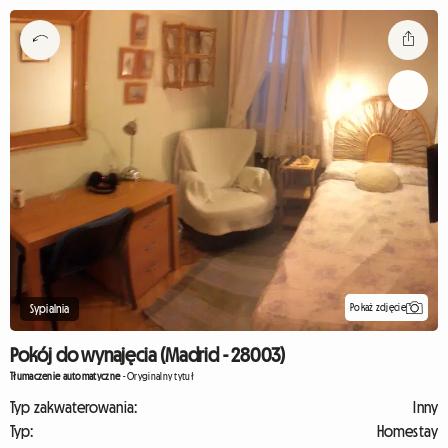
Pokaż zdjęcie
Sypialnia
Pokój do wynajęcia (Madrid - 28003)
Tłumaczenie automatyczne
-
Oryginalny tytuł
Typ zakwaterowania:
Inny
Typ:
Homestay