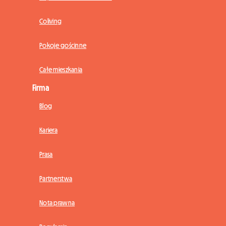
Coliving
Pokoje gościnne
Całe mieszkania
Firma
Blog
Kariera
Prasa
Partnerstwa
Nota prawna