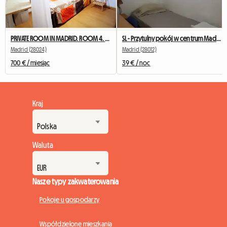
PRIVATE ROOM IN MADRID. ROOM 4. NEAR TO UNIVERSITY
SL - Przytulny pokój w centrum Madrytu (Anton Martin)
Madrid (28024)
Madrid (28012)
700 € / miesiąc
39 € / noc
Kraj
Waluta
Nasze typy zakwaterowania
Pokoje u gospodarzy
Współdzielone mieszkania