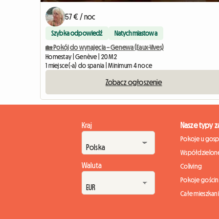
57 € / noc
Szybka odpowiedź
Natychmiastowa
🏡 Pokój do wynajęcia – ​​Genewa (Eaux-Vives)
Homestay | Genève | 20 M2
1 miejsce(-a) do spania | Minimum 4 noce
Zobacz ogłoszenie
Kraj
Nasze typy 
Pokoje u gos
Współdzielone
Waluta
Coliving
Pokoje gości
Całe mieszkan