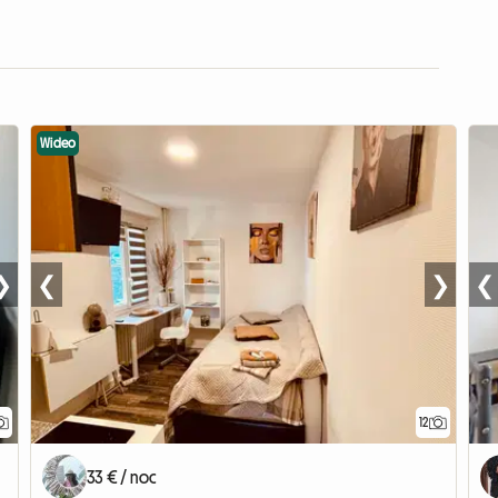
Wideo
❯
❮
❯
❮
12
33 € / noc