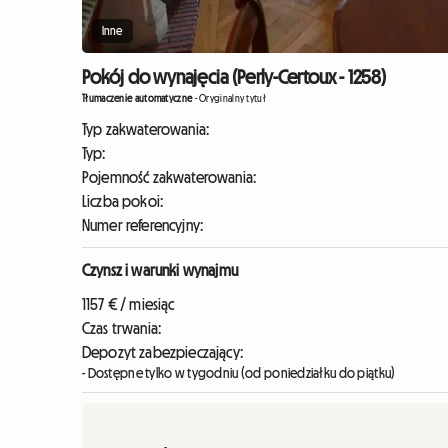
Inne
Pokój do wynajęcia (Perly-Certoux - 1258)
Tłumaczenie automatyczne
-
Oryginalny tytuł
Typ zakwaterowania:
Typ:
Pojemność zakwaterowania:
Liczba pokoi:
Numer referencyjny:
Czynsz i warunki wynajmu
1157 € / miesiąc
Czas trwania:
Depozyt zabezpieczający:
- Dostępne tylko w tygodniu (od poniedziałku do piątku)