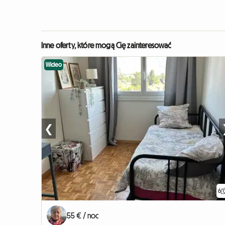
Inne oferty, które mogą Cię zainteresować
Wideo
❮
6
55 € / noc