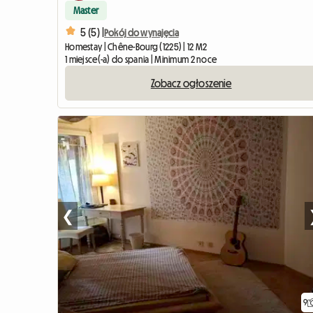
Master
5 (5) |
Pokój do wynajęcia
Homestay | Chêne-Bourg (1225) | 12 M2
1 miejsce(-a) do spania | Minimum 2 noce
Zobacz ogłoszenie
❮
9