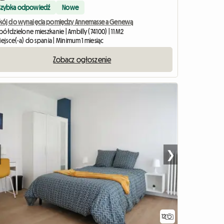
Szybka odpowiedź
Nowe
kój do wynajęcia pomiędzy Annemasse a Genewą
ółdzielone mieszkanie | Ambilly (74100) | 11 M2
iejsce(-a) do spania | Minimum 1 miesiąc
Zobacz ogłoszenie
❯
12