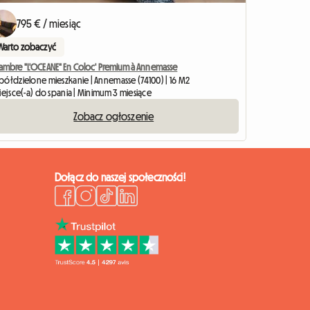
795 € / miesiąc
Warto zobaczyć
ambre "L'OCEANE" En Coloc' Premium à Annemasse
półdzielone mieszkanie | Annemasse (74100) | 16 M2
iejsce(-a) do spania | Minimum 3 miesiące
Zobacz ogłoszenie
Dołącz do naszej społeczności!