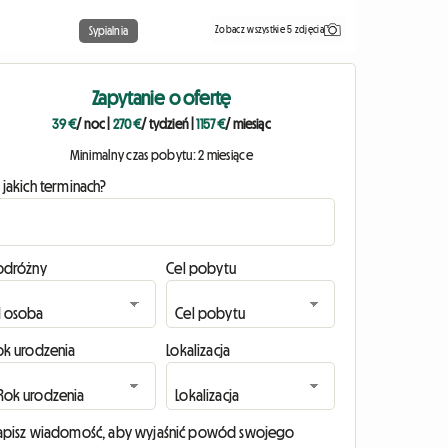
Zobacz wszystkie 5 zdjęcia
Sypialnia
Zapytanie o ofertę
39 €
/ noc
|
270 €
/ tydzień
|
1157 €
/ miesiąc
Minimalny czas pobytu: 2 miesiące
 jakich terminach?
odróżny
Cel pobytu
ok urodzenia
Lokalizacja
apisz wiadomość, aby wyjaśnić powód swojego