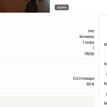
Sypialnia
Inny
Homestay
1 osoba
W
1
178236
P
Od 2 miesiące
R
551 €
N