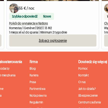
55 € / noc
Szybka odpowiedź
Nowe
Pokój do wynajęcia w Nations
Ch
Homestay | Genève (1202) | 13 M2
Ws
1 miejsce(-a) do spania | Minimum 2 tygodnie
1 m
Zobacz ogłoszenie
zakwaterowania
Firma
Dowiedz się więcej
podarzy
Blog
Pomoc
 mieszkania
Kariera
Kontakt
Prasa
O nas
nne
Partnerstwa
Jak to działa?
ia
Nota prawna
Ubezpieczenie
Regulamin
Centrum zaufania