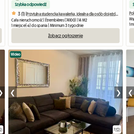
Szybka odpowiedź
Po
3 (1) |
Przytulna studencka kawalerka, idealna dla osób dojeżdżających do Genewy
Wsp
Cała nieruchomość | Étrembières (74100) | 14 M2
1 m
1 miejsce(-a) do spania | Minimum 3 tygodnie
Zobacz ogłoszenie
Wideo
❯
❮
❯
❮
7