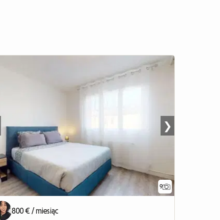
❯
9
800 € / miesiąc