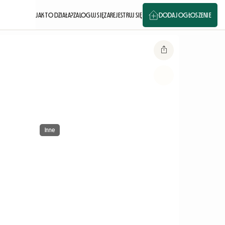
JAK TO DZIAŁA?
ZALOGUJ SIĘ
ZAREJESTRUJ SIĘ
DODAJ OGŁOSZENIE
Inne