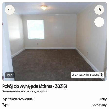
Zobacz wszystkie 3 zdjęcia
Inne
Pokój do wynajęcia (Atlanta - 30315)
Tłumaczenie automatyczne
-
Oryginalny tytuł
Typ zakwaterowania:
Inny
Typ:
Homestay