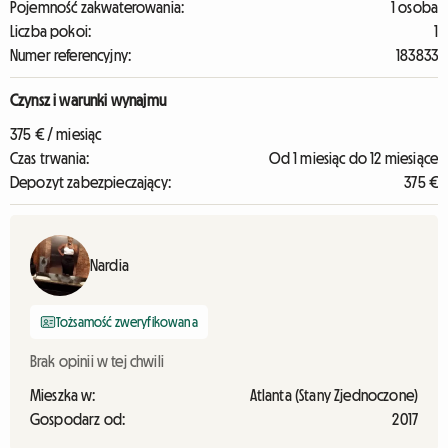
Pojemność zakwaterowania:
1 osoba
Liczba pokoi:
1
Numer referencyjny:
183833
Czynsz i warunki wynajmu
375 € / miesiąc
Czas trwania:
Od 1 miesiąc do 12 miesiące
Depozyt zabezpieczający:
375 €
Nardia
Tożsamość zweryfikowana
Brak opinii w tej chwili
Mieszka w:
Atlanta (Stany Zjednoczone)
Gospodarz od:
2017