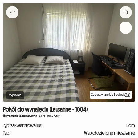
Zobacz wszystkie 3 zdjęcia
Sypialnia
Pokój do wynajęcia (Lausanne - 1004)
Tłumaczenie automatyczne
-
Oryginalny tytuł
Typ zakwaterowania:
Dom
Typ:
Współdzielone mieszkanie