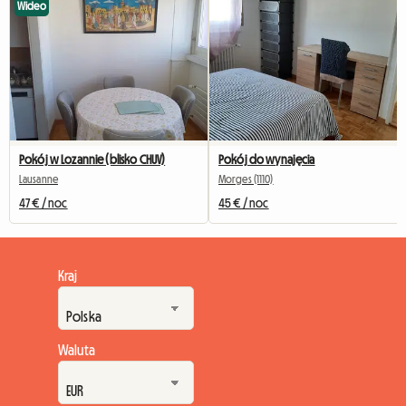
Wideo
Pokój w Lozannie (blisko CHUV)
Pokój do wynajęcia
Lausanne
Morges (1110)
47 € / noc
45 € / noc
Kraj
Waluta