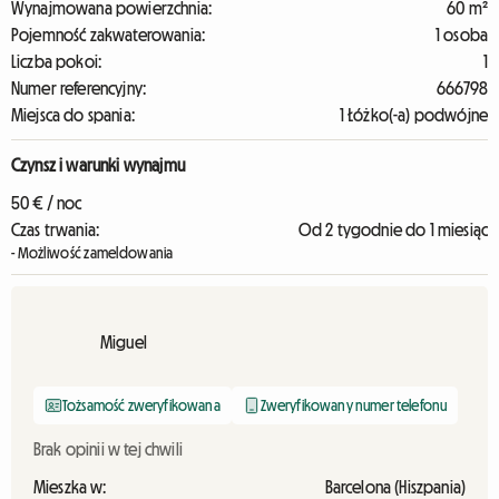
Wynajmowana powierzchnia:
60 m²
Pojemność zakwaterowania:
1 osoba
Liczba pokoi:
1
Numer referencyjny:
666798
Miejsca do spania:
1 Łóżko(-a) podwójne
Czynsz i warunki wynajmu
50 € / noc
Czas trwania:
Od 2 tygodnie do 1 miesiąc
- Możliwość zameldowania
Miguel
Tożsamość zweryfikowana
Zweryfikowany numer telefonu
Brak opinii w tej chwili
Mieszka w:
Barcelona (Hiszpania)