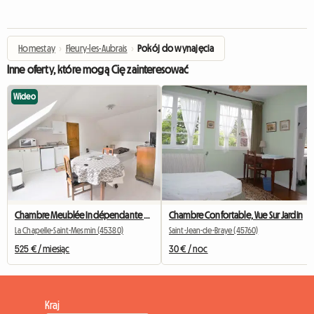
Homestay
›
Fleury-les-Aubrais
›
Pokój do wynajęcia
Inne oferty, które mogą Cię zainteresować
Wideo
Chambre Meublée Indépendante Dans Maison Individuelle
Chambre Confortable, Vue Sur Jardin
La Chapelle-Saint-Mesmin (45380)
Saint-Jean-de-Braye (45760)
525 € / miesiąc
30 € / noc
Kraj