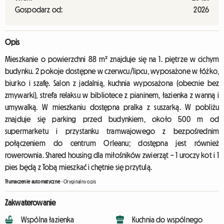
Gospodarz od:
2026
Opis
Mieszkanie o powierzchni 88 m² znajduje się na 1. piętrze w cichym
budynku. 2 pokoje dostępne w czerwcu/lipcu, wyposażone w łóżko,
biurko i szafę. Salon z jadalnią, kuchnia wyposażona (obecnie bez
zmywarki), strefa relaksu w bibliotece z pianinem, łazienka z wanną i
umywalką. W mieszkaniu dostępna pralka z suszarką. W pobliżu
znajduje się parking przed budynkiem, około 500 m od
supermarketu i przystanku tramwajowego z bezpośrednim
połączeniem do centrum Orleanu; dostępna jest również
rowerownia. Shared housing dla miłośników zwierząt – 1 uroczy kot i 1
pies będą z Tobą mieszkać i chętnie się przytulą.
Tłumaczenie automatyczne
-
Oryginalny opis
Zakwaterowanie
Wspólna łazienka
Kuchnia do wspólnego