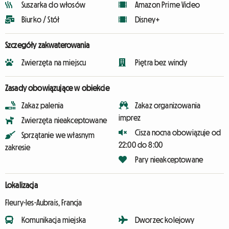
Suszarka do włosów
Amazon Prime Video
Biurko / Stół
Disney+
Szczegóły zakwaterowania
Zwierzęta na miejscu
Piętra bez windy
Zasady obowiązujące w obiekcie
Zakaz palenia
Zakaz organizowania
imprez
Zwierzęta nieakceptowane
Cisza nocna obowiązuje od
Sprzątanie we własnym
22:00 do 8:00
zakresie
Pary nieakceptowane
Lokalizacja
Fleury-les-Aubrais, Francja
Komunikacja miejska
Dworzec kolejowy