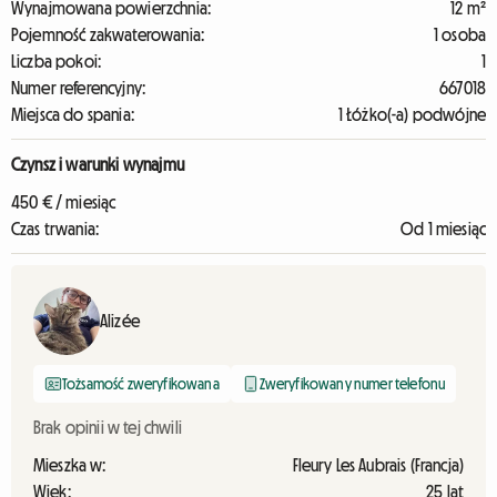
Wynajmowana powierzchnia:
12 m²
Pojemność zakwaterowania:
1 osoba
Liczba pokoi:
1
Numer referencyjny:
667018
Miejsca do spania:
1 Łóżko(-a) podwójne
Czynsz i warunki wynajmu
450 € / miesiąc
Czas trwania:
Od 1 miesiąc
Alizée
Tożsamość zweryfikowana
Zweryfikowany numer telefonu
Brak opinii w tej chwili
Mieszka w:
Fleury Les Aubrais (Francja)
Wiek:
25 lat