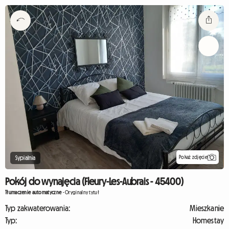
Pokaż zdjęcie
Sypialnia
Pokój do wynajęcia (Fleury-Les-Aubrais - 45400)
Tłumaczenie automatyczne
-
Oryginalny tytuł
Typ zakwaterowania:
Mieszkanie
Typ:
Homestay