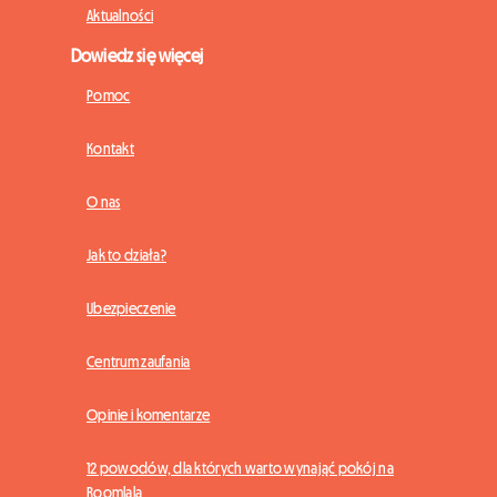
Aktualności
Dowiedz się więcej
Pomoc
Kontakt
O nas
Jak to działa?
Ubezpieczenie
Centrum zaufania
Opinie i komentarze
12 powodów, dla których warto wynająć pokój na
Roomlala