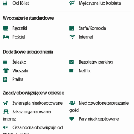
Od 18 lat
Mężczyzna lub kobieta
Wyposażenie standardowe
Ręczniki
Szafa/Komoda
Pościel
Internet
Dodatkowe udogodnienia
Żelazko
Bezpłatny parking
Wieszaki
Netflix
Pralka
Zasady obowiązujące w obiekcie
Zwierzęta nieakceptowane
Niedozwolone zapraszanie
gości
Zakaz organizowania
imprez
Pary nieakceptowane
Cisza nocna obowiązuje od