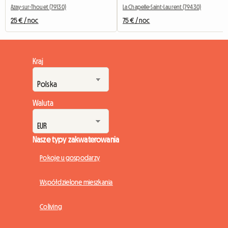
Azay-sur-Thouet (79130)
La Chapelle-Saint-Laurent (79430)
25 € / noc
75 € / noc
Kraj
Waluta
Nasze typy zakwaterowania
Pokoje u gospodarzy
Współdzielone mieszkania
Coliving