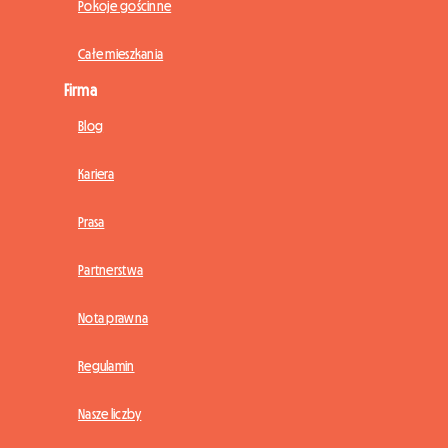
Pokoje gościnne
Całe mieszkania
Firma
Blog
Kariera
Prasa
Partnerstwa
Nota prawna
Regulamin
Nasze liczby