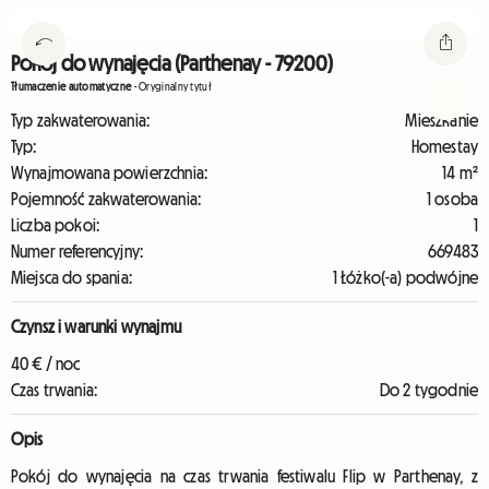
Pokój do wynajęcia (Parthenay - 79200)
Tłumaczenie automatyczne
-
Oryginalny tytuł
Typ zakwaterowania:
Mieszkanie
Typ:
Homestay
Wynajmowana powierzchnia:
14 m²
Pojemność zakwaterowania:
1 osoba
Liczba pokoi:
1
Numer referencyjny:
669483
Miejsca do spania:
1 Łóżko(-a) podwójne
Czynsz i warunki wynajmu
40 € / noc
Czas trwania:
Do 2 tygodnie
Opis
Pokój do wynajęcia na czas trwania festiwalu Flip w Parthenay, z