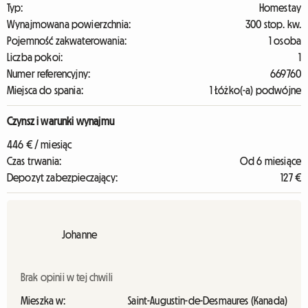
Typ:
Homestay
Wynajmowana powierzchnia:
300 stop. kw.
Pojemność zakwaterowania:
1 osoba
Liczba pokoi:
1
Numer referencyjny:
669760
Miejsca do spania:
1 Łóżko(-a) podwójne
Czynsz i warunki wynajmu
446 € / miesiąc
Czas trwania:
Od 6 miesiące
Depozyt zabezpieczający:
127 €
Johanne
Brak opinii w tej chwili
Mieszka w:
Saint-Augustin-de-Desmaures (Kanada)