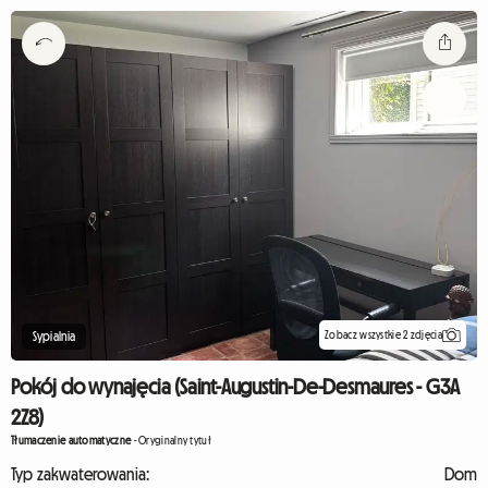
Zobacz wszystkie 2 zdjęcia
Sypialnia
Pokój do wynajęcia (Saint-Augustin-De-Desmaures - G3A
2Z8)
Tłumaczenie automatyczne
-
Oryginalny tytuł
Typ zakwaterowania:
Dom