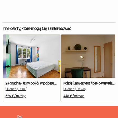
Inne oferty, które mogą Cię zainteresować
23 grudnia - Jasny pokój w pobliżu Université Laval 1660-2
Pokój (uniwersytet / blisko wszystkiego / transport)
Québec (G1V 1N8)
Québec (G1W 3Z8)
526 € / miesiąc
446 € / miesiąc
Kraj