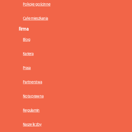
Pokoje gościnne
Całe mieszkania
Firma
Blog
Kariera
Prasa
Partnerstwa
Nota prawna
Regulamin
Nasze liczby