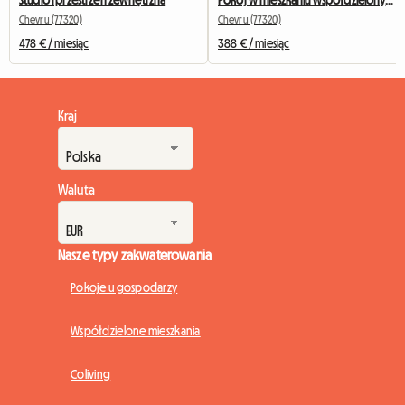
Chevru (77320)
Chevru (77320)
478 € / miesiąc
388 € / miesiąc
Kraj
Waluta
Nasze typy zakwaterowania
Pokoje u gospodarzy
Współdzielone mieszkania
Coliving