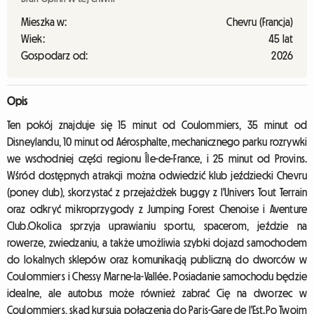
Mieszka w:
Chevru (Francja)
Wiek:
45 lat
Gospodarz od:
2026
Opis
Ten pokój znajduje się 15 minut od Coulommiers, 35 minut od
Disneylandu, 10 minut od Aérosphalte, mechanicznego parku rozrywki
we wschodniej części regionu Île-de-France, i 25 minut od Provins.
Wśród dostępnych atrakcji można odwiedzić klub jeździecki Chevru
(poney club), skorzystać z przejażdżek buggy z l'Univers Tout Terrain
oraz odkryć mikroprzygody z Jumping Forest Chenoise i Aventure
Club.Okolica sprzyja uprawianiu sportu, spacerom, jeździe na
rowerze, zwiedzaniu, a także umożliwia szybki dojazd samochodem
do lokalnych sklepów oraz komunikacją publiczną do dworców w
Coulommiers i Chessy Marne-la-Vallée. Posiadanie samochodu będzie
idealne, ale autobus może również zabrać Cię na dworzec w
Coulommiers, skąd kursują połączenia do Paris-Gare de l'Est.Po Twoim