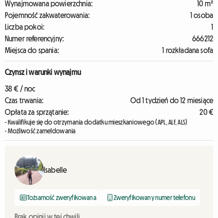
Wynajmowana powierzchnia:
10 m²
Pojemność zakwaterowania:
1 osoba
Liczba pokoi:
1
Numer referencyjny:
666212
Miejsca do spania:
1 rozkładana sofa
Czynsz i warunki wynajmu
38 € / noc
Czas trwania:
Od 1 tydzień do 12 miesiące
Opłata za sprzątanie:
20 €
- Kwalifikuje się do otrzymania dodatku mieszkaniowego (APL, ALF, ALS)
- Możliwość zameldowania
Isabelle
Tożsamość zweryfikowana
Zweryfikowany numer telefonu
Brak opinii w tej chwili