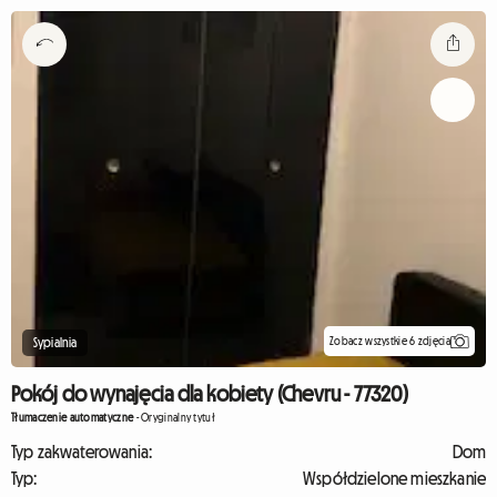
Zobacz wszystkie 6 zdjęcia
Sypialnia
Pokój do wynajęcia dla kobiety (Chevru - 77320)
Tłumaczenie automatyczne
-
Oryginalny tytuł
Typ zakwaterowania:
Dom
Typ:
Współdzielone mieszkanie