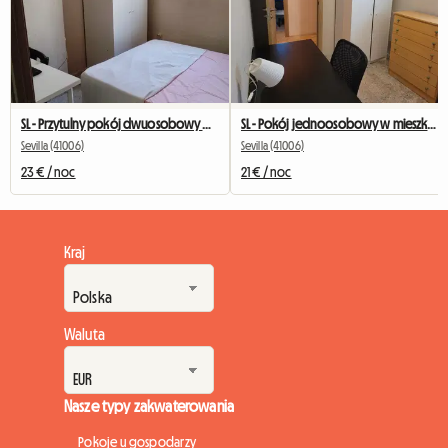
SL - Przytulny pokój dwuosobowy w mieszkaniu współdzielonym (La Plata)
SL - Pokój jednoosobowy w mieszkaniu współdzielonym (La Plata)
Sevilla (41006)
Sevilla (41006)
23 € / noc
21 € / noc
Kraj
Waluta
Nasze typy zakwaterowania
Pokoje u gospodarzy