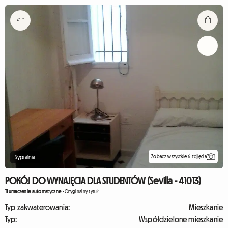
Zobacz wszystkie 6 zdjęcia
Sypialnia
POKÓJ DO WYNAJĘCIA DLA STUDENTÓW (Sevilla - 41013)
Tłumaczenie automatyczne
-
Oryginalny tytuł
Typ zakwaterowania:
Mieszkanie
Typ:
Współdzielone mieszkanie