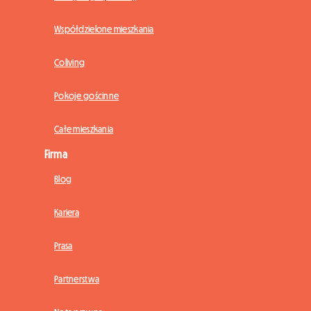
Współdzielone mieszkania
Coliving
Pokoje gościnne
Całe mieszkania
Firma
Blog
Kariera
Prasa
Partnerstwa