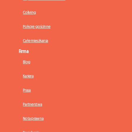
Coliving
Pokoje gościnne
Całe mieszkania
Firma
Blog
Kariera
Prasa
Partnerstwa
Nota prawna