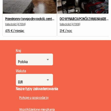
Przestronny i wygodny pokój, centrum, tuż przy dworcu kolejowym
DO WYNAJĘCIA POKÓJ Z WŁASNĄ ŁAZIENKĄ, LODÓWKĄ I POWIERZCHNIAMI WSPÓLNYMI
Valladolid (47004)
Valladolid (47008)
475 € / miesiąc
21 € / noc
Kraj
Waluta
Nasze typy zakwaterowania
Pokoje u gospodarzy
Współdzielone mieszkania