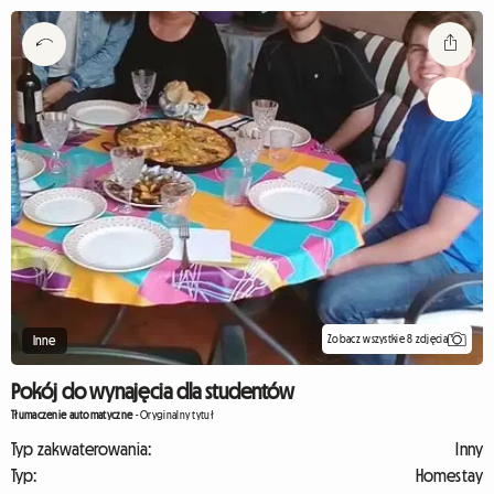
Zobacz wszystkie 8 zdjęcia
Inne
Pokój do wynajęcia dla studentów
Tłumaczenie automatyczne
-
Oryginalny tytuł
Typ zakwaterowania:
Inny
Typ:
Homestay