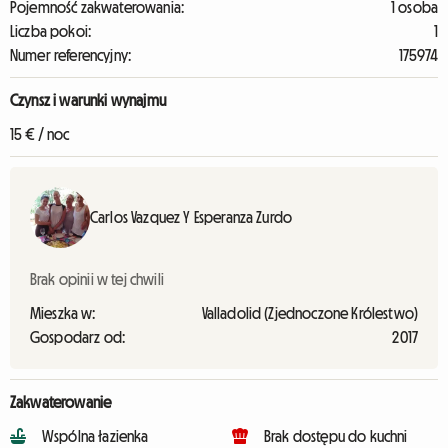
Pojemność zakwaterowania:
1 osoba
Liczba pokoi:
1
Numer referencyjny:
175974
Czynsz i warunki wynajmu
15 € / noc
Carlos Vazquez Y Esperanza Zurdo
Brak opinii w tej chwili
Mieszka w:
Valladolid (Zjednoczone Królestwo)
Gospodarz od:
2017
Zakwaterowanie
Wspólna łazienka
Brak dostępu do kuchni