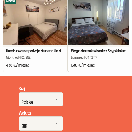
Wideo
Umeblowane pokoje studenckie do wynajęcia w Montrealu
Wygodne mieszkanie z 3 sypialniami w Longueuil (Saint-Hubert)
Montréal (H2L 2N2)
Longueuil (J4T 2K7)
438 € / miesiąc
1587 € / miesiąc
Kraj
Waluta