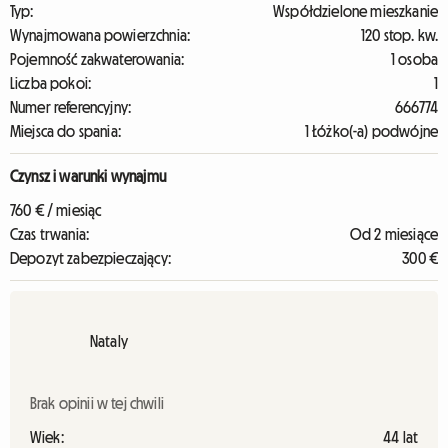
Typ:
Współdzielone mieszkanie
Wynajmowana powierzchnia:
120 stop. kw.
Pojemność zakwaterowania:
1 osoba
Liczba pokoi:
1
Numer referencyjny:
666774
Miejsca do spania:
1 Łóżko(-a) podwójne
Czynsz i warunki wynajmu
760 € / miesiąc
Czas trwania:
Od 2 miesiące
Depozyt zabezpieczający:
300 €
Nataly
Brak opinii w tej chwili
Wiek:
44 lat