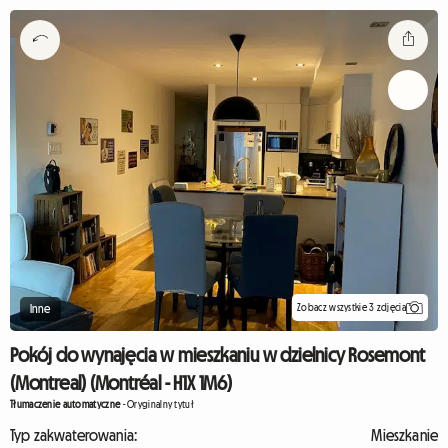
Zobacz wszystkie 3 zdjęcia
Inne
Pokój do wynajęcia w mieszkaniu w dzielnicy Rosemont
(Montreal) (Montréal - H1X 1M6)
Tłumaczenie automatyczne
-
Oryginalny tytuł
Typ zakwaterowania:
Mieszkanie