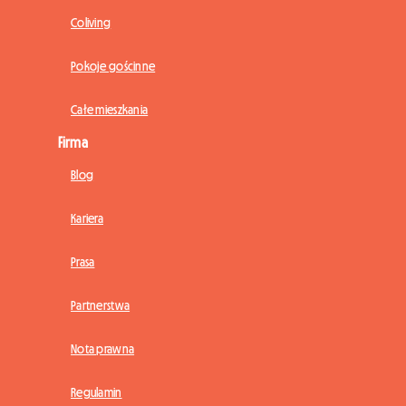
Coliving
Pokoje gościnne
Całe mieszkania
Firma
Blog
Kariera
Prasa
Partnerstwa
Nota prawna
Regulamin