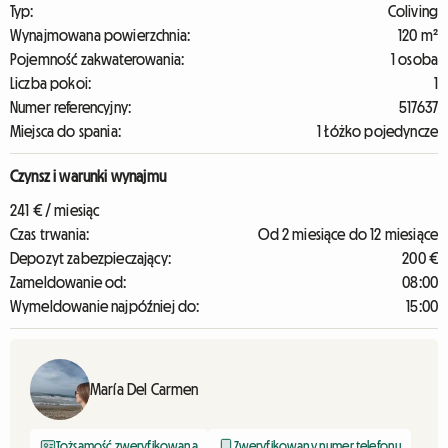
Typ:
Coliving
Wynajmowana powierzchnia:
120 m²
Pojemność zakwaterowania:
1 osoba
Liczba pokoi:
1
Numer referencyjny:
517637
Miejsca do spania:
1 Łóżko pojedyncze
Czynsz i warunki wynajmu
241 € / miesiąc
Czas trwania:
Od 2 miesiące do 12 miesiące
Depozyt zabezpieczający:
200 €
Zameldowanie od:
08:00
Wymeldowanie najpóźniej do:
15:00
María Del Carmen
Tożsamość zweryfikowana
Zweryfikowany numer telefonu