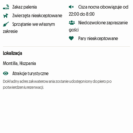
Zakaz palenia
Cisza nocna obowiązuje od
22:00 do 8:00
Zwierzęta nieakceptowane
Niedozwolone zapraszanie
Sprzątanie we własnym
gości
zakresie
Pary nieakceptowane
Lokalizacja
Montilla, Hiszpania
Atrakcje turystyczne
Dokładny adres zakwaterowania zostanie udostępniony dopiero po
potwierdzeniu rezerwacji.