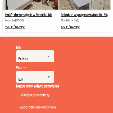
Pokój do wynajęcia w Montilla - Blisko centrum
Pokój do wynajęcia w Montilla - Blisko centrum
Montilla (14550)
Montilla (14550)
220 € / miesiąc
199 € / miesiąc
Kraj
Waluta
Nasze typy zakwaterowania
Pokoje u gospodarzy
Współdzielone mieszkania