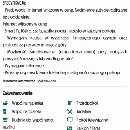
SPECYFIKACJA:
- Prąd, woda i Internet wliczone w cenę. Nadmierne zużycie rozliczane
jest oddzielnie.
Internet wliczony w cenę
- Smart TV, łóżko, szafa, szafka nocna i krzesło w każdym pokoju.
- Wymagany kaucja w wysokości 1-miesięcznego czynszu oraz
płatność za pierwszy miesiąc z góry.
- Możliwość zameldowania (empadronamiento) przy pobytach
powyżej 6 miesięcy lub według ustaleń.
- Wymagane referencje.
- Prosimy o sprawdzenie dokładnej dostępności każdego pokoju.
Tłumaczenie automatyczne
-
Oryginalny opis
Zakwaterowanie
Wspólna łazienka
Przedpokój
Wspólna toaleta
Jadalnia
Kuchnia do wspólnego
Pokój telewizyjny
użytku
Balkon / Taras