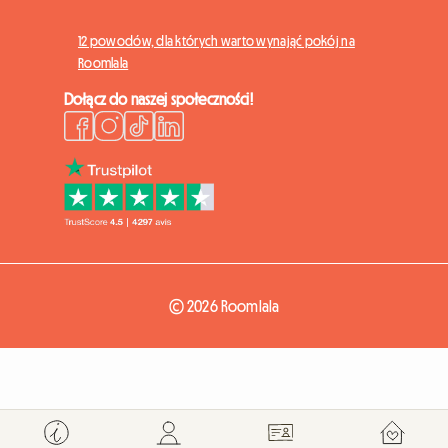
12 powodów, dla których warto wynająć pokój na
Roomlala
Dołącz do naszej społeczności!
© 2026 Roomlala