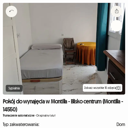
Zobacz wszystkie 10 zdjęcia
Sypialnia
Pokój do wynajęcia w Montilla - Blisko centrum (Montilla -
14550)
Tłumaczenie automatyczne
-
Oryginalny tytuł
Typ zakwaterowania:
Dom