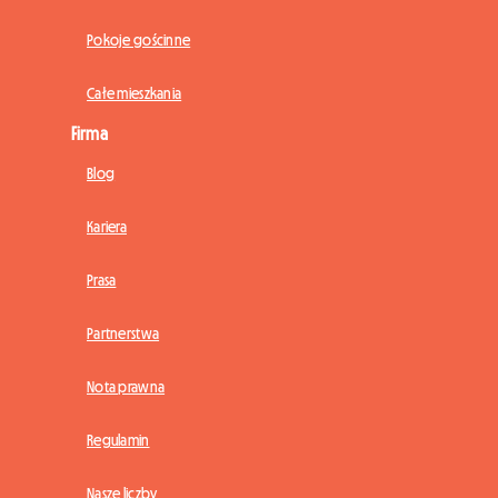
Pokoje gościnne
Całe mieszkania
Firma
Blog
Kariera
Prasa
Partnerstwa
Nota prawna
Regulamin
Nasze liczby