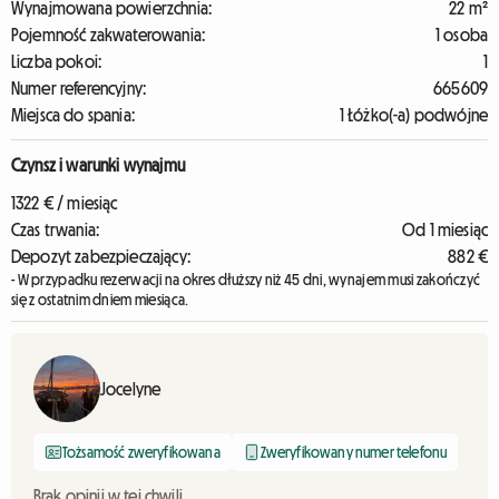
Wynajmowana powierzchnia:
22 m²
Pojemność zakwaterowania:
1 osoba
Liczba pokoi:
1
Numer referencyjny:
665609
Miejsca do spania:
1 Łóżko(-a) podwójne
Czynsz i warunki wynajmu
1322 € / miesiąc
Czas trwania:
Od 1 miesiąc
Depozyt zabezpieczający:
882 €
- W przypadku rezerwacji na okres dłuższy niż 45 dni, wynajem musi zakończyć
się z ostatnim dniem miesiąca.
Jocelyne
Tożsamość zweryfikowana
Zweryfikowany numer telefonu
Brak opinii w tej chwili