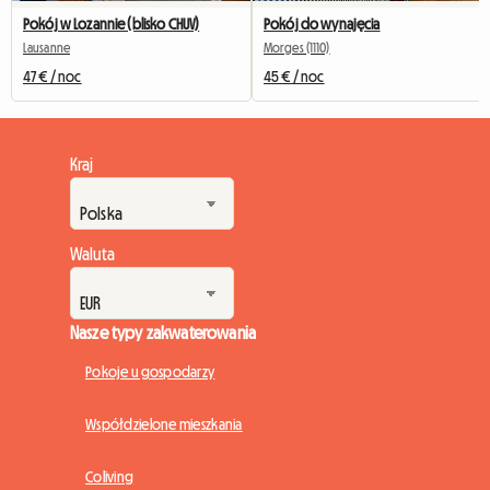
Pokój w Lozannie (blisko CHUV)
Pokój do wynajęcia
Lausanne
Morges (1110)
47 € / noc
45 € / noc
Kraj
Waluta
Nasze typy zakwaterowania
Pokoje u gospodarzy
Współdzielone mieszkania
Coliving