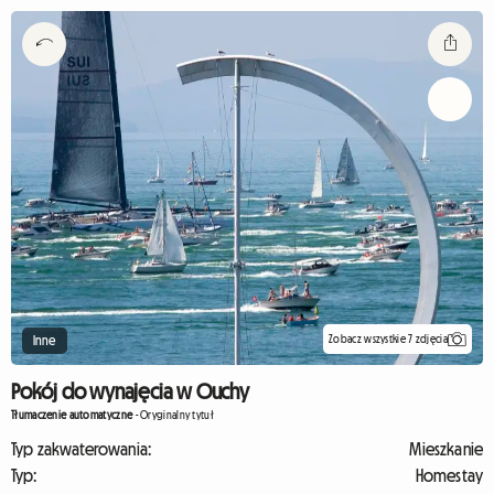
Zobacz wszystkie 7 zdjęcia
Inne
Pokój do wynajęcia w Ouchy
Tłumaczenie automatyczne
-
Oryginalny tytuł
Typ zakwaterowania:
Mieszkanie
Typ:
Homestay