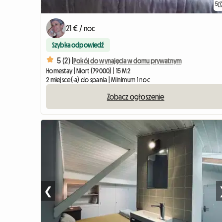
5
21 € / noc
Szybka odpowiedź
5 (2) |
Pokój do wynajęcia w domu prywatnym
Homestay | Niort (79000) | 15 M2
2 miejsce(-a) do spania | Minimum 1 noc
Zobacz ogłoszenie
❮