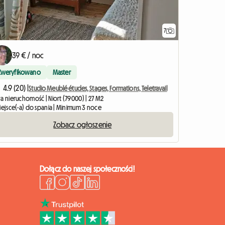
7
39 € / noc
Zweryfikowano
Master
4.9 (20) |
Studio Meublé études, Stages, Formations, Teletravail
a nieruchomość | Niort (79000) | 27 M2
miejsce(-a) do spania | Minimum 3 noce
Zobacz ogłoszenie
Dołącz do naszej społeczności!