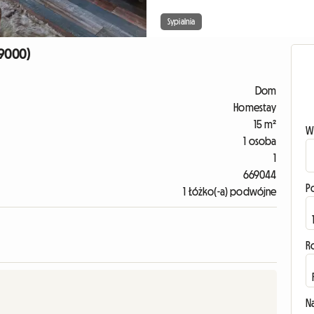
Sypialnia
79000)
Dom
Homestay
15 m²
W
1 osoba
1
669044
P
1 Łóżko(-a) podwójne
R
N