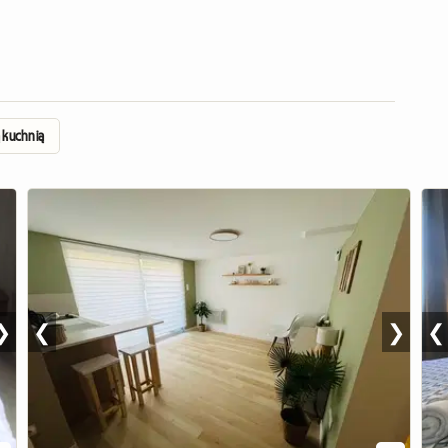
 kuchnią
❯
❮
❯
❮