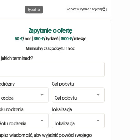
Zobacz wszystkie 6 zdjęcia
Sypialnia
Zapytanie o ofertę
50 €
/ noc
|
350 €
/ tydzień
|
1500 €
/ miesiąc
Minimalny czas pobytu: 1 noc
 jakich terminach?
odróżny
Cel pobytu
ok urodzenia
Lokalizacja
apisz wiadomość, aby wyjaśnić powód swojego