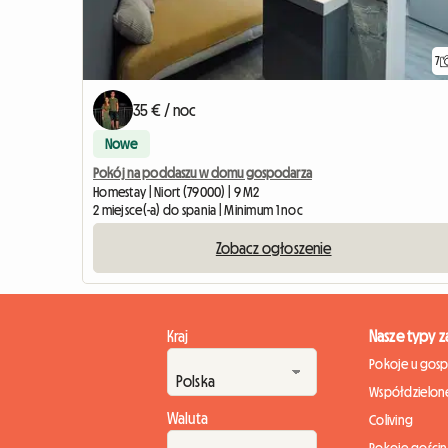
7
35 € / noc
Nowe
Pokój na poddaszu w domu gospodarza
Homestay | Niort (79000) | 9 M2
2 miejsce(-a) do spania | Minimum 1 noc
Zobacz ogłoszenie
Kraj
Nasze typy 
Pokoje u gos
Współdzielone
Waluta
Coliving