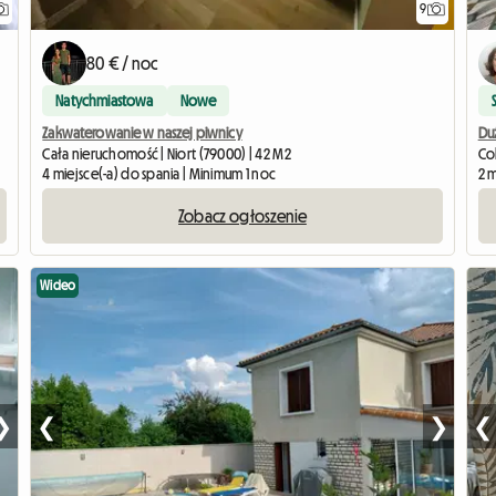
9
80 € / noc
Natychmiastowa
Nowe
Zakwaterowanie w naszej piwnicy
Duż
Cała nieruchomość | Niort (79000) | 42 M2
Col
4 miejsce(-a) do spania | Minimum 1 noc
2 m
Zobacz ogłoszenie
Wideo
❯
❮
❯
❮