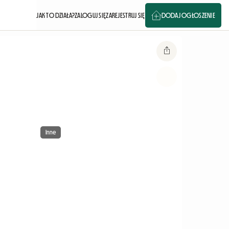
JAK TO DZIAŁA?
ZALOGUJ SIĘ
ZAREJESTRUJ SIĘ
DODAJ OGŁOSZENIE
Inne