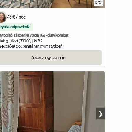
13
43 € / noc
Szybka odpowiedź
y pokój z łazienką Stacja TGV - duży komfort
iving | Niort (79000) | 16 M2
iejsce(-a) do spania | Minimum 1 tydzień
Zobacz ogłoszenie
❯