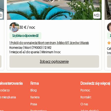
6
30 € / noc
Szybka odpowiedź
1 Pokój do wynajęcia Niort centrum, blisko IUT, Liceów i Marais
Homestay | Niort (79000) | 12 M2
Cał
1 miejsce(-a) do spania | Minimum 1 noc
1 
Zobacz ogłoszenie
zakwaterowania
Firma
Dowiedz się więcej
podarzy
Blog
Pomoc
 mieszkania
Kariera
Kontakt
Prasa
O nas