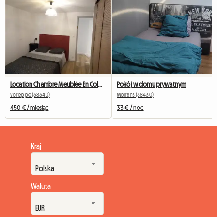
Location Chambre Meublée En Colocation
Pokój w domu prywatnym
Voreppe (38340)
Moirans (38430)
450 € / miesiąc
33 € / noc
Kraj
Waluta