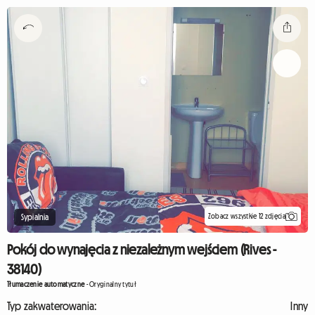
Zobacz wszystkie 12 zdjęcia
Sypialnia
Pokój do wynajęcia z niezależnym wejściem (Rives -
38140)
Tłumaczenie automatyczne
-
Oryginalny tytuł
Typ zakwaterowania:
Inny