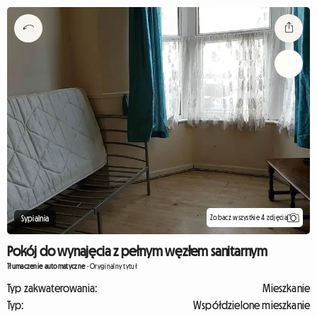
Zobacz wszystkie 4 zdjęcia
Sypialnia
Pokój do wynajęcia z pełnym węzłem sanitarnym
Tłumaczenie automatyczne
-
Oryginalny tytuł
Typ zakwaterowania:
Mieszkanie
Typ:
Współdzielone mieszkanie