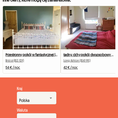
Inne oferty, które mogą Cię zainteresować
Przestronny pokój w fantastycznej lokalizacji, centrum Bristolu
Ładny, cichy pokój dwuosobowy w wiosce niedaleko Bristolu
Bristol (BS3 1DY)
Long Ashton (BS41 9FE)
54 € / noc
42 € / noc
Kraj
Waluta