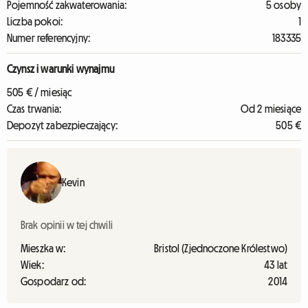
Pojemność zakwaterowania:
5 osoby
Liczba pokoi:
1
Numer referencyjny:
183335
Czynsz i warunki wynajmu
505 € / miesiąc
Czas trwania:
Od 2 miesiące
Depozyt zabezpieczający:
505 €
Kevin
Brak opinii w tej chwili
Mieszka w:
Bristol (Zjednoczone Królestwo)
Wiek:
43 lat
Gospodarz od:
2014