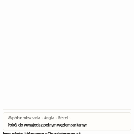
Wspólne mieszkania
›
Anglia
›
Bristol
›
Pokój do wynajęcia z pełnym węzłem sanitarnym