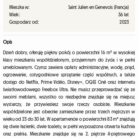
Mieszka w:
Saint Julien en Genevois (Francja)
Wiek:
36 lat
Gospodarz od:
2023
Opis
Dzień dobry, oferuję piękny pokój o powierzchni 16 m² w wysokiej
klasy mieszkaniu współdzielonym, przyjemnym do życia i w pełni
umeblowanym. Czynsz zawiera opłaty administracyjne, wodę, prąd,
ogrzewanie, cotygodniowe sprzątanie części wspólnych, a także
dostęp do Netflix, Prime Vidéo, Disney+, OQEE Ciné oraz internetu
światłowodowego Freebox Ultra. Nie musisz przeprowadzać się ze
swoimi meblami, wszystko co niezbędne znajduje się na miejscu;
wystarczy, że przywieziesz swoje rzeczy osobiste. Mieszkanie
współdzielone jest obecnie zamieszkane przez trzech mężczyzn w
wieku od 23 do 30 lat. W apartamencie o powierzchni 83 m² znajdują
się dwie łazienki, dwie toalety, w pełni wyposażona otwarta kuchnia
oraz pralnia. Mieszkanie znajduje się na 2. piętrze 4-piętrowego