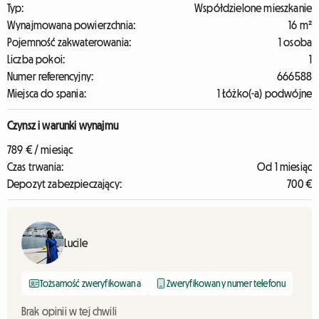
Typ:
Współdzielone mieszkanie
Wynajmowana powierzchnia:
16 m²
Pojemność zakwaterowania:
1 osoba
Liczba pokoi:
1
Numer referencyjny:
666588
Miejsca do spania:
1 Łóżko(-a) podwójne
Czynsz i warunki wynajmu
789 € / miesiąc
Czas trwania:
Od 1 miesiąc
Depozyt zabezpieczający:
700 €
Lucile
Tożsamość zweryfikowana
Zweryfikowany numer telefonu
Brak opinii w tej chwili