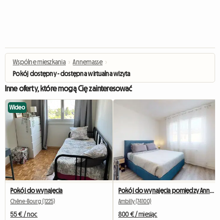
Wspólne mieszkania
›
Annemasse
›
Pokój dostępny - dostępna wirtualna wizyta
Inne oferty, które mogą Cię zainteresować
Wideo
Pokój do wynajęcia
Pokój do wynajęcia pomiędzy Annemasse a Genewą
Chêne-Bourg (1225)
Ambilly (74100)
55 € / noc
800 € / miesiąc