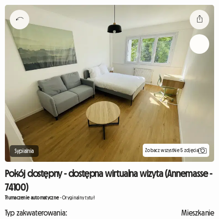
Zobacz wszystkie 5 zdjęcia
Sypialnia
Pokój dostępny - dostępna wirtualna wizyta (Annemasse -
74100)
Tłumaczenie automatyczne
-
Oryginalny tytuł
Typ zakwaterowania:
Mieszkanie