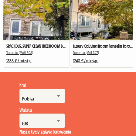
SPACIOUS, SUPER CLEAN 1 BEDROOM BASEMENT APARTMENT FOR RENT
Luxury CoLiving Room Rental in Toronto
Toronto (M6H 3C8)
Toronto (M4J 3C7)
1338 € / miesiąc
1243 € / miesiąc
Kraj
Waluta
Nasze typy zakwaterowania