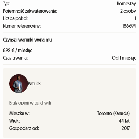
Typ:
Homestay
Pojemność zakwaterowania:
2 osoby
Liczba pokoi:
1
Numer referencyjny:
186694
Czynsz i warunki wynajmu
892 € / miesiąc
Czas trwania:
Od 1 miesiąc
Patrick
Brak opinii w tej chwili
Mieszka w:
Toronto (Kanada)
Wiek:
44 lat
Gospodarz od:
2017