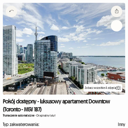
Zobacz wszystkie 4 zdjęcia
Inne
Pokój dostępny - luksusowy apartament Downtow
(Toronto - M5V 1B7)
Tłumaczenie automatyczne
-
Oryginalny tytuł
Typ zakwaterowania:
Inny