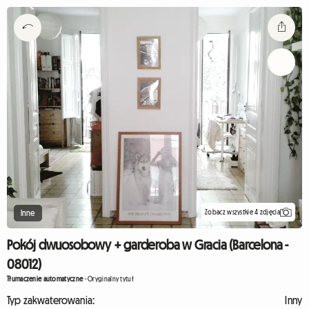
Zobacz wszystkie 4 zdjęcia
Inne
Pokój dwuosobowy + garderoba w Gracia (Barcelona -
08012)
Tłumaczenie automatyczne
-
Oryginalny tytuł
Typ zakwaterowania:
Inny