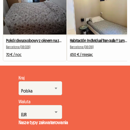
Pokój dwuosobowy z oknem na zewnątrz naprzeciwko Camp Nou
Habitación Individual Tranquila Y Luminosa
Barcelona (08028)
Barcelona (08018)
70 € / noc
450 € / miesiąc
Kraj
Waluta
Nasze typy zakwaterowania