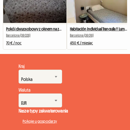
Pokój dwuosobowy z oknem na zewnątrz naprzeciwko Camp Nou
Habitación Individual Tranquila Y Luminosa
Barcelona (08028)
Barcelona (08018)
70 € / noc
450 € / miesiąc
Kraj
Waluta
Nasze typy zakwaterowania
Pokoje u gospodarzy