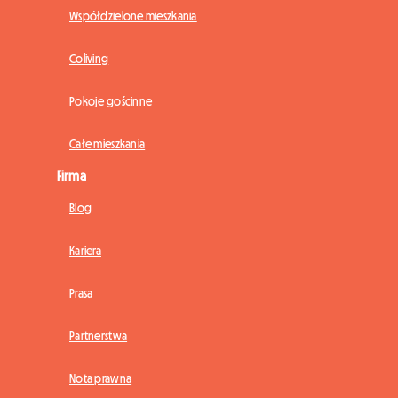
Współdzielone mieszkania
Coliving
Pokoje gościnne
Całe mieszkania
Firma
Blog
Kariera
Prasa
Partnerstwa
Nota prawna