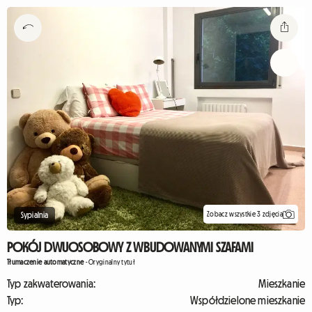
Zobacz wszystkie 3 zdjęcia
Sypialnia
POKÓJ DWUOSOBOWY Z WBUDOWANYMI SZAFAMI
Tłumaczenie automatyczne
-
Oryginalny tytuł
Typ zakwaterowania:
Mieszkanie
Typ:
Współdzielone mieszkanie