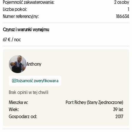
Pojemność zakwaterowania:
2 osoby
Liczba pokoi:
1
Numer referencyjny:
186634
Czynsz i warunki wynajmu
67 € / noc
Anthony
Tożsamość zweryfikowana
Brak opinii w tej chwili
Mieszka w:
Port Richey (Stany Zjednoczone)
Wiek:
39 lat
Gospodarz od:
2017