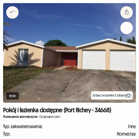
Zobacz wszystkie 2 zdjęcia
Inne
Pokój i łazienka dostępne (Port Richey - 34668)
Tłumaczenie automatyczne
-
Oryginalny tytuł
Typ zakwaterowania:
Inny
Typ:
Homestay