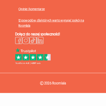
Opinie i komentarze
12 powodów, dla których warto wynająć pokój na
Roomlala
Dołącz do naszej społeczności!
© 2026 Roomlala