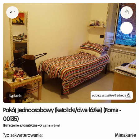
Zobacz wszystkie 8 zdjęcia
Sypialnia
Pokój jednoosobowy (katolicki/dwa łóżka) (Roma -
00135)
Tłumaczenie automatyczne
-
Oryginalny tytuł
Typ zakwaterowania:
Mieszkanie