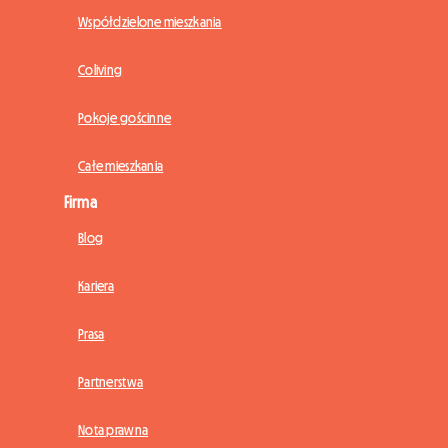
Współdzielone mieszkania
Coliving
Pokoje gościnne
Całe mieszkania
Firma
Blog
Kariera
Prasa
Partnerstwa
Nota prawna