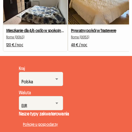
Mieszkanie dla 4/6 osób w spokojnej okolicy
Prywatny pokój w Trastevere
Roma (00163)
Roma (00153)
120 € / noc
48 € / noc
Kraj
Waluta
Nasze typy zakwaterowania
Pokoje u gospodarzy