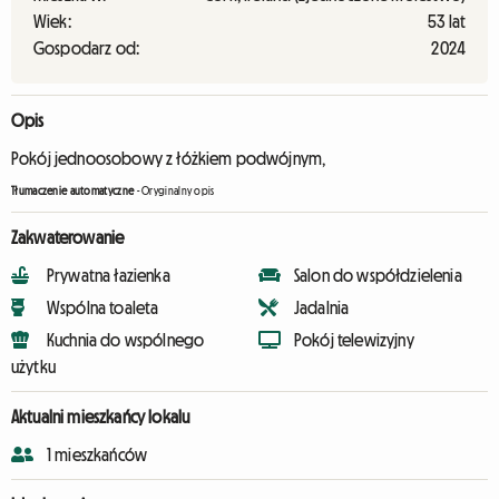
Wiek:
53 lat
Gospodarz od:
2024
Opis
Pokój jednoosobowy z łóżkiem podwójnym,
Tłumaczenie automatyczne
-
Oryginalny opis
Zakwaterowanie
Prywatna łazienka
Salon do współdzielenia
Wspólna toaleta
Jadalnia
Kuchnia do wspólnego
Pokój telewizyjny
użytku
Aktualni mieszkańcy lokalu
1 mieszkańców