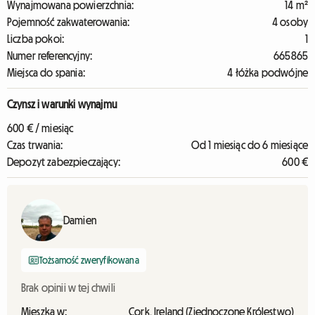
Wynajmowana powierzchnia:
14 m²
Pojemność zakwaterowania:
4 osoby
Liczba pokoi:
1
Numer referencyjny:
665865
Miejsca do spania:
4 łóżka podwójne
Czynsz i warunki wynajmu
600 € / miesiąc
Czas trwania:
Od 1 miesiąc do 6 miesiące
Depozyt zabezpieczający:
600 €
Damien
Tożsamość zweryfikowana
Brak opinii w tej chwili
Mieszka w:
Cork, Ireland (Zjednoczone Królestwo)