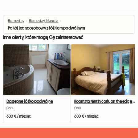
Homestay
›
Homestay Irlandia
›
Pokój jednoosobowy z łóżkiem podwójnym
Inne oferty, które mogą Cię zainteresować
Dostępne łóżko podwójne
Rooms to rent in cork, on the edge of the city
Cork
Cork
600 € / miesiąc
600 € / miesiąc