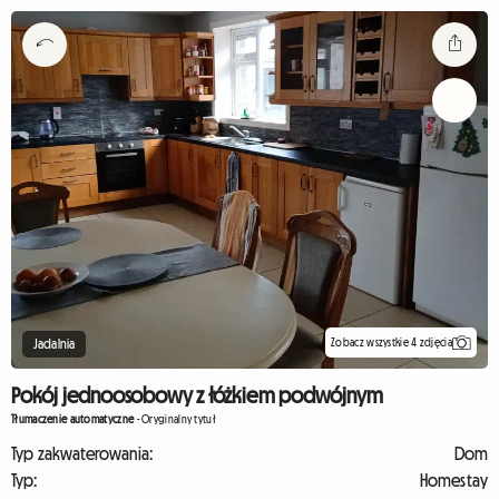
Zobacz wszystkie 4 zdjęcia
Jadalnia
Pokój jednoosobowy z łóżkiem podwójnym
Tłumaczenie automatyczne
-
Oryginalny tytuł
Typ zakwaterowania:
Dom
Typ:
Homestay