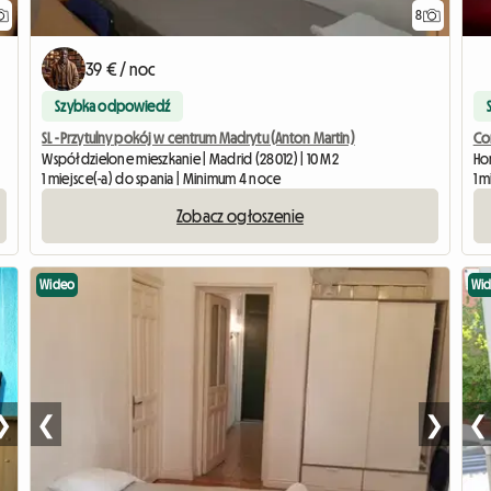
8
39 € / noc
Szybka odpowiedź
SL - Przytulny pokój w centrum Madrytu (Anton Martin)
Co
Współdzielone mieszkanie | Madrid (28012) | 10 M2
Ho
1 miejsce(-a) do spania | Minimum 4 noce
1 
Zobacz ogłoszenie
Wideo
Wi
❯
❮
❯
❮