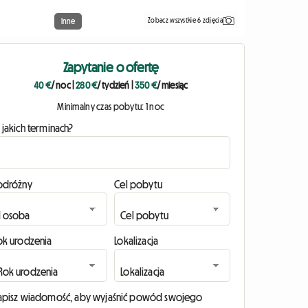
Zobacz wszystkie 6 zdjęcia
Inne
Zapytanie o ofertę
40 €
/ noc
|
280 €
/ tydzień
|
350 €
/ miesiąc
Minimalny czas pobytu: 1 noc
 jakich terminach?
odróżny
Cel pobytu
ok urodzenia
Lokalizacja
apisz wiadomość, aby wyjaśnić powód swojego