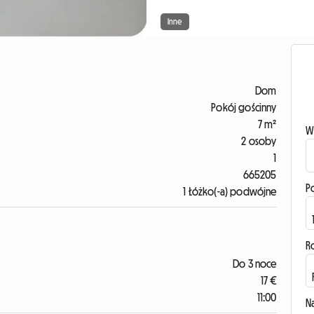
Inne
Dom
Pokój gościnny
7 m²
W
2 osoby
1
665205
P
1 Łóżko(-a) podwójne
R
Do 3 noce
17 €
11:00
N