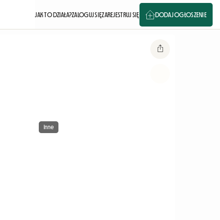
JAK TO DZIAŁA?
ZALOGUJ SIĘ
ZAREJESTRUJ SIĘ
DODAJ OGŁOSZENIE
Inne