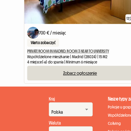
12
700 € / miesiąc
Warto zobaczyć
PRIVATE ROOM IN MADRID. ROOM 3 NEAR TO UNIVERSITY
Współdzielone mieszkanie | Madrid (28024) | 15 M2
4 miejsce(-a) do spania | Minimum 6 miesiące
Zobacz ogłoszenie
Kraj
Nasze typy 
Pokoje u gos
Współdzielone
Waluta
Coliving