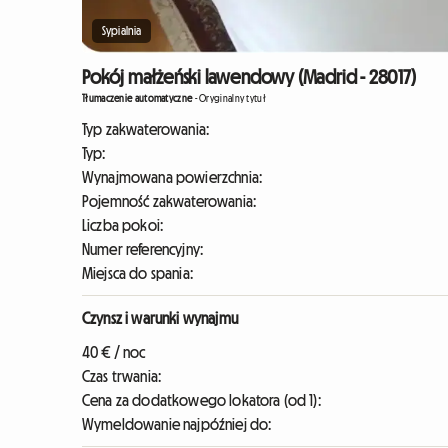
Sypialnia
Pokój małżeński lawendowy (Madrid - 28017)
Tłumaczenie automatyczne
-
Oryginalny tytuł
Typ zakwaterowania:
Typ:
Wynajmowana powierzchnia:
Pojemność zakwaterowania:
Liczba pokoi:
Numer referencyjny:
Miejsca do spania:
Czynsz i warunki wynajmu
40 € / noc
Czas trwania:
Cena za dodatkowego lokatora (od 1):
Wymeldowanie najpóźniej do: