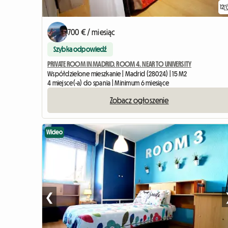
12
700 € / miesiąc
Szybka odpowiedź
PRIVATE ROOM IN MADRID. ROOM 4. NEAR TO UNIVERSITY
Współdzielone mieszkanie | Madrid (28024) | 15 M2
4 miejsce(-a) do spania | Minimum 6 miesiące
Zobacz ogłoszenie
Wideo
❮