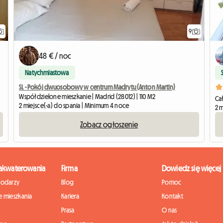
9
48 € / noc
Natychmiastowa
SL - Pokój dwuosobowy w centrum Madrytu (Anton Martin)
Współdzielone mieszkanie | Madrid (28012) | 110 M2
Ca
2 miejsce(-a) do spania | Minimum 4 noce
2 m
Zobacz ogłoszenie
zakwaterowania
Firma
Dowiedz się więcej
podarzy
Blog
Pomoc
 mieszkania
Kariera
Kontakt
Prasa
O nas