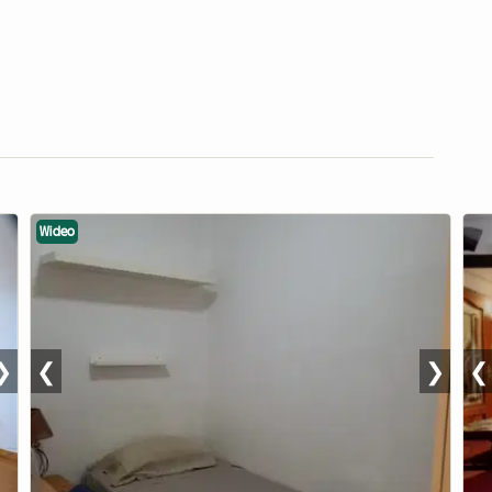
Wideo
❯
❮
❯
❮