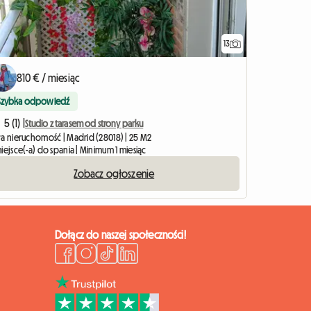
13
810 € / miesiąc
Szybka odpowiedź
5 (1) |
Studio z tarasem od strony parku
ła nieruchomość | Madrid (28018) | 25 M2
iejsce(-a) do spania | Minimum 1 miesiąc
Zobacz ogłoszenie
Dołącz do naszej społeczności!