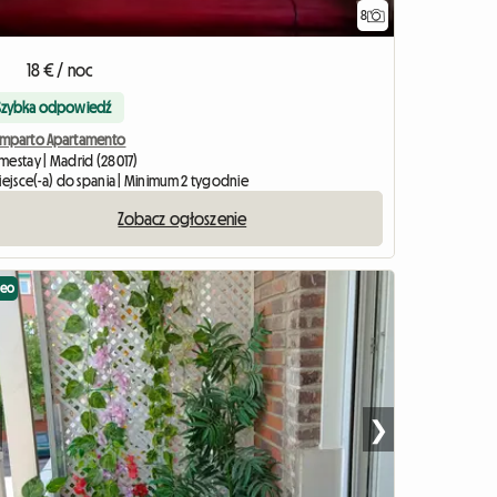
8
18 € / noc
Szybka odpowiedź
mparto Apartamento
mestay | Madrid (28017)
miejsce(-a) do spania | Minimum 2 tygodnie
Zobacz ogłoszenie
deo
❯