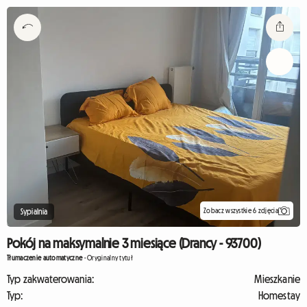
Zobacz wszystkie 6 zdjęcia
Sypialnia
Pokój na maksymalnie 3 miesiące (Drancy - 93700)
Tłumaczenie automatyczne
-
Oryginalny tytuł
Typ zakwaterowania:
Mieszkanie
Typ:
Homestay