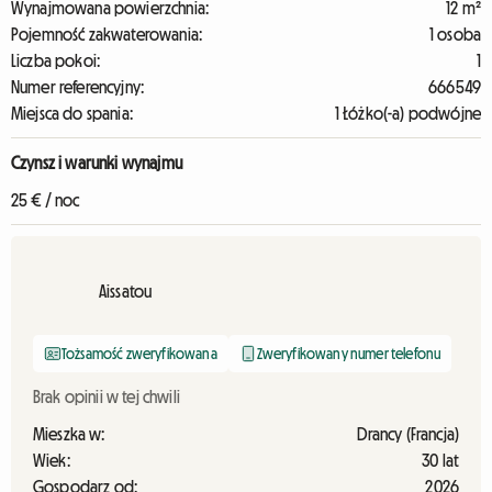
Wynajmowana powierzchnia:
12 m²
Pojemność zakwaterowania:
1 osoba
Liczba pokoi:
1
Numer referencyjny:
666549
Miejsca do spania:
1 Łóżko(-a) podwójne
Czynsz i warunki wynajmu
25 € / noc
Aissatou
Tożsamość zweryfikowana
Zweryfikowany numer telefonu
Brak opinii w tej chwili
Mieszka w:
Drancy (Francja)
Wiek:
30 lat
Gospodarz od:
2026