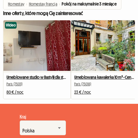
Homestay
›
Homestay Francja
›
Pokój na maksymalnie 3 miesiące
Inne oferty, które mogą Cię zainteresować
Wideo
Umeblowane studio w Bastylii dla studentów, stażystów i podróżujących służbowo.
Umeblowana kawalerka 10 m² - Centrum Paryża - Cicho i jasno
Paris (75011)
Paris (75018)
80 € / noc
23 € / noc
Kraj