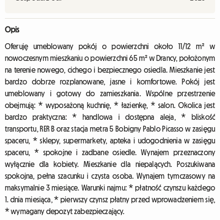
Opis
Oferuję umeblowany pokój o powierzchni około 11/12 m² w
nowoczesnym mieszkaniu o powierzchni 65 m² w Drancy, położonym
na terenie nowego, cichego i bezpiecznego osiedla. Mieszkanie jest
bardzo dobrze rozplanowane, jasne i komfortowe. Pokój jest
umeblowany i gotowy do zamieszkania. Wspólne przestrzenie
obejmują: * wyposażoną kuchnię, * łazienkę, * salon. Okolica jest
bardzo praktyczna: * handlowa i dostępna aleja, * bliskość
transportu, RER B oraz stacja metra 5 Bobigny Pablo Picasso w zasięgu
spaceru, * sklepy, supermarkety, apteka i udogodnienia w zasięgu
spaceru, * spokojne i zadbane osiedle. Wynajem przeznaczony
wyłącznie dla kobiety. Mieszkanie dla niepalących. Poszukiwana
spokojna, pełna szacunku i czysta osoba. Wynajem tymczasowy na
maksymalnie 3 miesiące. Warunki najmu: * płatność czynszu każdego
1. dnia miesiąca, * pierwszy czynsz płatny przed wprowadzeniem się,
* wymagany depozyt zabezpieczający.