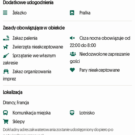
Dodatkowe udogodnienia
Żelazko
Pralka
Zasady obowiązujące w obiekcie
Zakaz palenia
Cisza nocna obowiązuje od
22:00 do 8:00
Zwierzęta nieakceptowane
Niedozwolone zapraszanie
Sprzątanie we własnym
gości
zakresie
Pary nieakceptowane
Zakaz organizowania
imprez
Lokalizacja
Drancy, Francja
Komunikacja miejska
Lotnisko
Sklepy
Dokładny adres zakwaterowania zostanie udostępniony dopiero po