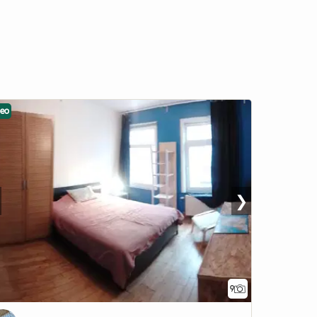
deo
❯
9