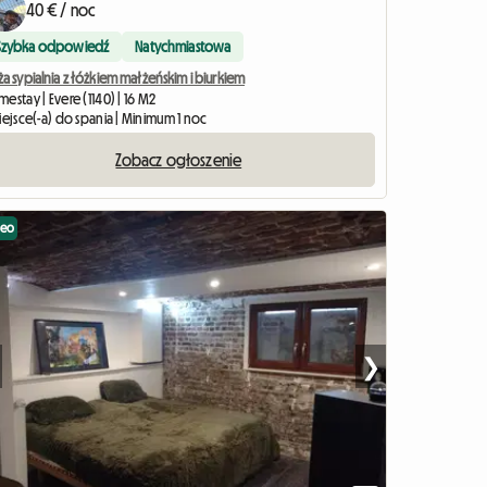
40 € / noc
Szybka odpowiedź
Natychmiastowa
a sypialnia z łóżkiem małżeńskim i biurkiem
estay | Evere (1140) | 16 M2
iejsce(-a) do spania | Minimum 1 noc
Zobacz ogłoszenie
deo
❯