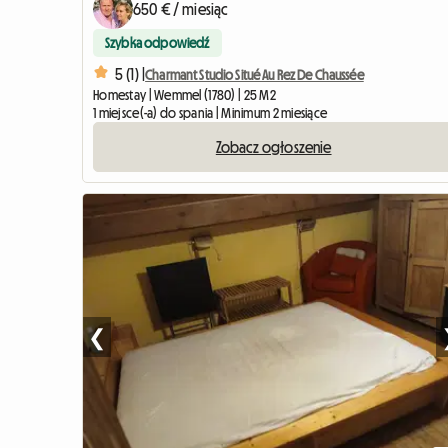
650 € / miesiąc
Szybka odpowiedź
5 (1) |
Charmant Studio Situé Au Rez De Chaussée
Homestay | Wemmel (1780) | 25 M2
1 miejsce(-a) do spania | Minimum 2 miesiące
Zobacz ogłoszenie
❮