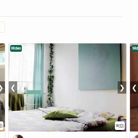
a
Wideo
Wi
❯
❮
❯
❮
14