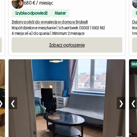
680 € / miesiąc
Szybka odpowiedź
Master
Zielony pokój do wynajęcia w domu w Brukseli
Duż
Współdzielone mieszkanie | Schaerbeek (1030) | 1002 M2
Hom
4 miejsce(-a) do spania | Minimum 2 miesiące
1 m
Zobacz ogłoszenie
Wi
❯
❮
❯
❮