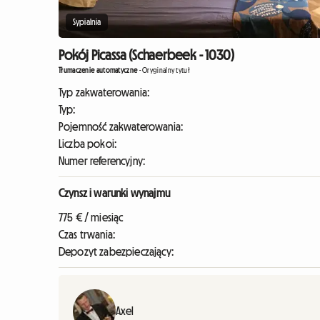
Sypialnia
Pokój Picassa (Schaerbeek - 1030)
Tłumaczenie automatyczne
-
Oryginalny tytuł
Typ zakwaterowania:
Typ:
Pojemność zakwaterowania:
Liczba pokoi:
Numer referencyjny:
Czynsz i warunki wynajmu
775 € / miesiąc
Czas trwania:
Depozyt zabezpieczający:
Axel