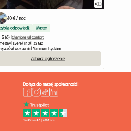
6
40 € / noc
Szybka odpowiedź
Master
5 (6) |
Chambre Full Confort
estay | Evere (1140) | 32 M2
iejsce(-a) do spania | Minimum 1 tydzień
Zobacz ogłoszenie
Dołącz do naszej społeczności!