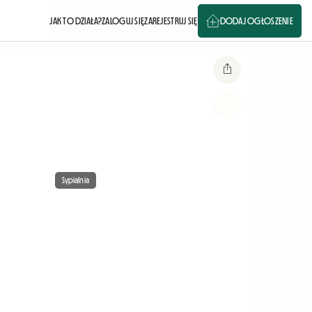
JAK TO DZIAŁA?
ZALOGUJ SIĘ
ZAREJESTRUJ SIĘ
DODAJ OGŁOSZENIE
Sypialnia