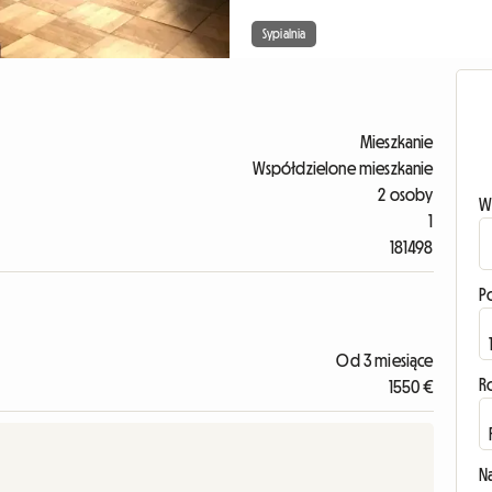
Sypialnia
Mieszkanie
Współdzielone mieszkanie
2 osoby
W
1
181498
P
Od 3 miesiące
R
1550 €
N