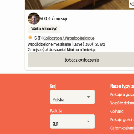
6
500 € / miesiąc
Warto zobaczyć
5 (1) |
Collocation A Waterloo Belgique
Współdzielone mieszkanie | Lasne (1380) | 25 M2
2 miejsce(-a) do spania | Minimum 1 miesiąc
Zobacz ogłoszenie
Kraj
Nasze typy 
Pokoje u gos
Współdzielone
Waluta
Coliving
Pokoje gości
Całe mieszkan