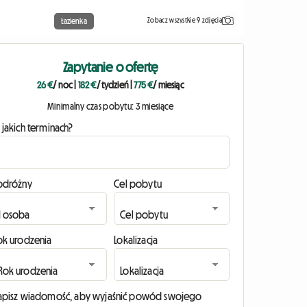
Zobacz wszystkie 9 zdjęcia
Łazienka
Zapytanie o ofertę
26 €
/ noc
|
182 €
/ tydzień
|
775 €
/ miesiąc
Minimalny czas pobytu: 3 miesiące
 jakich terminach?
odróżny
Cel pobytu
ok urodzenia
Lokalizacja
apisz wiadomość, aby wyjaśnić powód swojego