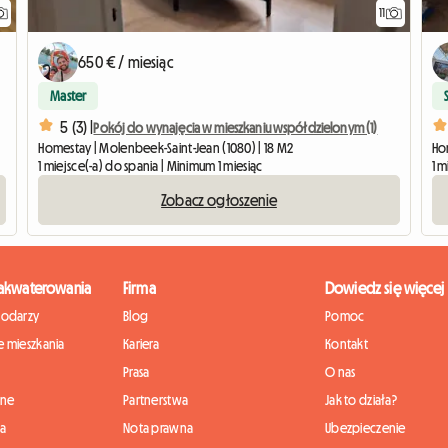
11
650 € / miesiąc
Master
5 (3) |
Pokój do wynajęcia w mieszkaniu współdzielonym (1)
Homestay | Molenbeek-Saint-Jean (1080) | 18 M2
Hom
1 miejsce(-a) do spania | Minimum 1 miesiąc
1 m
Zobacz ogłoszenie
zakwaterowania
Firma
Dowiedz się więcej
podarzy
Blog
Pomoc
 mieszkania
Kariera
Kontakt
Prasa
O nas
nne
Partnerstwa
Jak to działa?
ia
Nota prawna
Ubezpieczenie