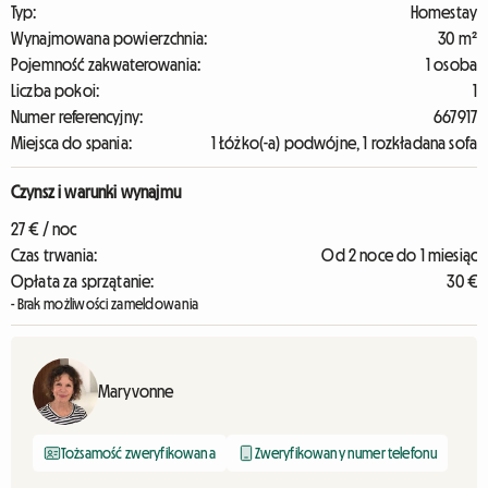
Typ:
Homestay
Wynajmowana powierzchnia:
30 m²
Pojemność zakwaterowania:
1 osoba
Liczba pokoi:
1
Numer referencyjny:
667917
Miejsca do spania:
1 Łóżko(-a) podwójne, 1 rozkładana sofa
Czynsz i warunki wynajmu
27 € / noc
Czas trwania:
Od 2 noce do 1 miesiąc
Opłata za sprzątanie:
30 €
- Brak możliwości zameldowania
Maryvonne
Tożsamość zweryfikowana
Zweryfikowany numer telefonu