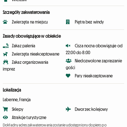
Szczegóły zakwaterowania
Zwierzęta na miejscu
Piętra bez windy
Zasady obowiązujące w obiekcie
Zakaz palenia
Cisza nocna obowiązuje od
22:00 do 8:00
Zwierzęta nieakceptowane
Niedozwolone zapraszanie
Zakaz organizowania
gości
imprez
Pary nieakceptowane
Lokalizacja
Labenne, Francja
Sklepy
Dworzec kolejowy
Atrakcje turystyczne
Dokładny adres zakwaterowania zostanie udostępniony dopiero po