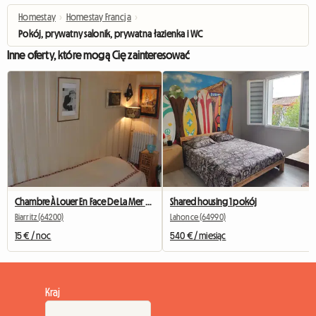
Homestay
›
Homestay Francja
›
Pokój, prywatny salonik, prywatna łazienka i WC
Inne oferty, które mogą Cię zainteresować
Chambre À Louer En Face De La Mer Biarritz Centre Ville
Shared housing 1 pokój
Biarritz (64200)
Lahonce (64990)
15 € / noc
540 € / miesiąc
Kraj