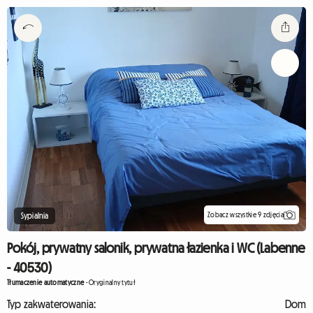
Zobacz wszystkie 9 zdjęcia
Sypialnia
Pokój, prywatny salonik, prywatna łazienka i WC (Labenne
- 40530)
Tłumaczenie automatyczne
-
Oryginalny tytuł
Typ zakwaterowania:
Dom