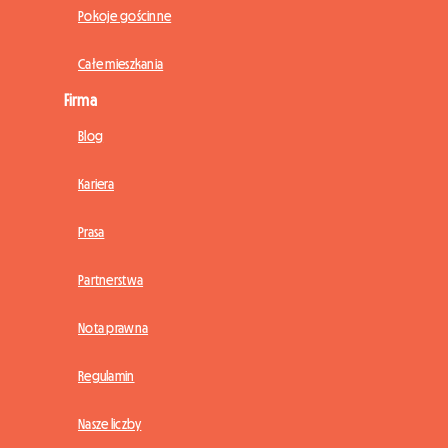
Pokoje gościnne
Całe mieszkania
Firma
Blog
Kariera
Prasa
Partnerstwa
Nota prawna
Regulamin
Nasze liczby