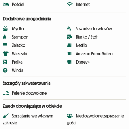
Pościel
Internet
Dodatkowe udogodnienia
Mydło
Suszarka do włosów
Szampon
Biurko / Stół
Żelazko
Netflix
Wieszaki
Amazon Prime Video
Pralka
Disney+
Winda
Szczegóły zakwaterowania
Palenie dozwolone
Zasady obowiązujące w obiekcie
Sprzątanie we własnym
Niedozwolone zapraszanie
zakresie
gości