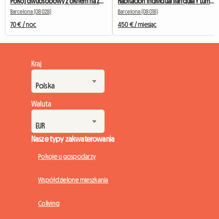
Pokój dwuosobowy z oknem na zewnątrz naprzeciwko Camp Nou
Habitación Individual Tranquila Y Luminosa
Barcelona (08028)
Barcelona (08018)
70 € / noc
450 € / miesiąc
Kraj
Waluta
Nasze typy zakwaterowania
Pokoje u gospodarzy
Współdzielone mieszkania
Coliving