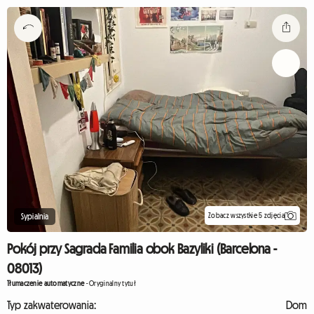
Zobacz wszystkie 5 zdjęcia
Sypialnia
Pokój przy Sagrada Familia obok Bazyliki (Barcelona -
08013)
Tłumaczenie automatyczne
-
Oryginalny tytuł
Typ zakwaterowania:
Dom