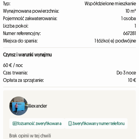
Typ:
Współdzielone mieszkanie
Wynajmowana powierzchnia:
10 m²
Pojemność zakwaterowania:
1 osoba
Liczba pokoi:
1
Numer referencyjny:
667281
Miejsca do spania:
1 Łóżko(-a) podwójne
Czynsz i warunki wynajmu
60 € / noc
Czas trwania:
Do 3 noce
Opłata za sprzątanie:
10 €
Alexander
Tożsamość zweryfikowana
Zweryfikowany numer telefonu
Brak opinii w tej chwili