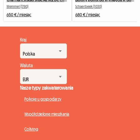
Wemmel (1780)
Schaerbeek (1030)
650 € / miesiąc
680 € / miesiąc
Kraj
Waluta
Nasze typy zakwaterowania
Pokoje u gospodarzy
Współdzielone mieszkania
Coliving