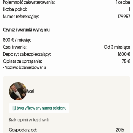
Pojemność zakwaterowania:
1 osoba
Liczba pokoi:
1
Numer referencyjny:
179957
Czynsz i warunki wynajmu
800 € / miesiąc
Czas trwania:
Od 3 miesiące
Depozyt zabezpieczający:
1600 €
Opłata za sprzątanie:
75 €
- Możliwość zameldowania
Axel
Zweryfikowany numer telefonu
Brak opinii w tej chwili
Gospodarz od:
2016