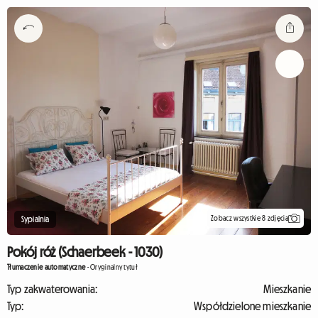
Zobacz wszystkie 8 zdjęcia
Sypialnia
Pokój róż (Schaerbeek - 1030)
Tłumaczenie automatyczne
-
Oryginalny tytuł
Typ zakwaterowania:
Mieszkanie
Typ:
Współdzielone mieszkanie