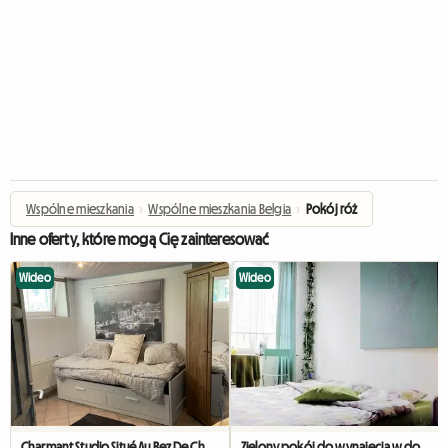
Wspólne mieszkania
›
Wspólne mieszkania Belgia
›
Pokój róż
Inne oferty, które mogą Cię zainteresować
Wideo
Wideo
Charmant Studio Situé Au Rez De Chaussée
Zielony pokój do wynajęcia w domu w Brukseli