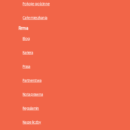
Pokoje gościnne
Całe mieszkania
Firma
Blog
Kariera
Prasa
Partnerstwa
Nota prawna
Regulamin
Nasze liczby