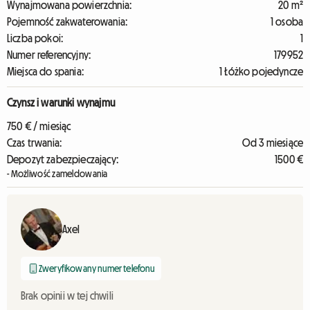
Wynajmowana powierzchnia:
20 m²
Pojemność zakwaterowania:
1 osoba
Liczba pokoi:
1
Numer referencyjny:
179952
Miejsca do spania:
1 Łóżko pojedyncze
Czynsz i warunki wynajmu
750 € / miesiąc
Czas trwania:
Od 3 miesiące
Depozyt zabezpieczający:
1500 €
- Możliwość zameldowania
Axel
Zweryfikowany numer telefonu
Brak opinii w tej chwili