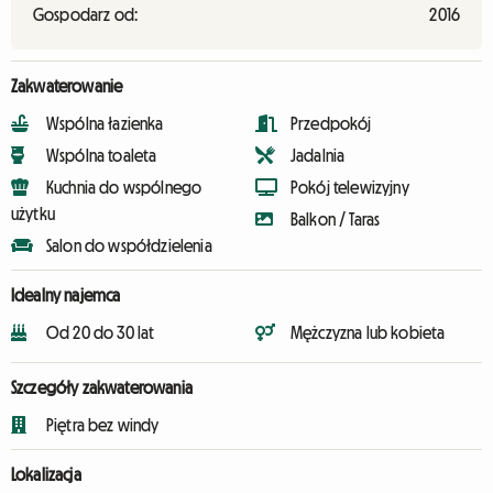
Gospodarz od:
2016
Zakwaterowanie
Wspólna łazienka
Przedpokój
Wspólna toaleta
Jadalnia
Kuchnia do wspólnego
Pokój telewizyjny
użytku
Balkon / Taras
Salon do współdzielenia
Idealny najemca
Od 20 do 30 lat
Mężczyzna lub kobieta
Szczegóły zakwaterowania
Piętra bez windy
Lokalizacja