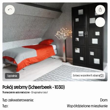
Zobacz wszystkie 8 zdjęcia
Sypialnia
Pokój srebrny (Schaerbeek - 1030)
Tłumaczenie automatyczne
-
Oryginalny tytuł
Typ zakwaterowania:
Dom
Typ:
Współdzielone mieszkanie