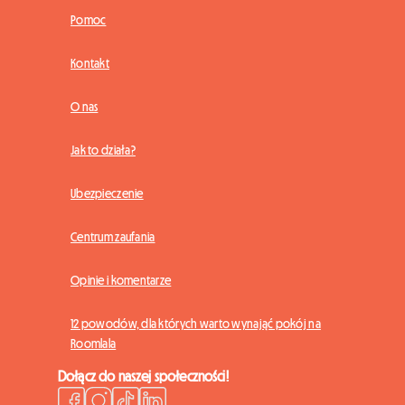
Pomoc
Kontakt
O nas
Jak to działa?
Ubezpieczenie
Centrum zaufania
Opinie i komentarze
12 powodów, dla których warto wynająć pokój na
Roomlala
Dołącz do naszej społeczności!