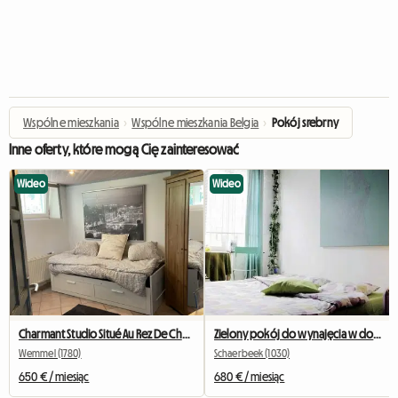
Wspólne mieszkania
›
Wspólne mieszkania Belgia
›
Pokój srebrny
Inne oferty, które mogą Cię zainteresować
Wideo
Wideo
Charmant Studio Situé Au Rez De Chaussée
Zielony pokój do wynajęcia w domu w Brukseli
Wemmel (1780)
Schaerbeek (1030)
650 € / miesiąc
680 € / miesiąc