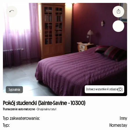
Zobacz wszystkie 4 zdjęcia
Sypialnia
Pokój studencki (Sainte-Savine - 10300)
Tłumaczenie automatyczne
-
Oryginalny tytuł
Typ zakwaterowania:
Inny
Typ:
Homestay