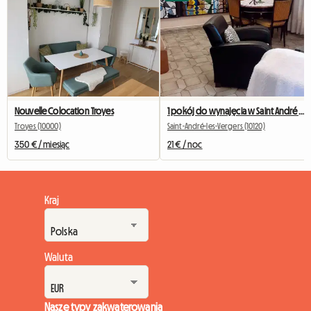
Nouvelle Colocation Troyes
1 pokój do wynajęcia w Saint André les Vergers (10120)
Troyes (10000)
Saint-André-les-Vergers (10120)
350 € / miesiąc
21 € / noc
Kraj
Waluta
Nasze typy zakwaterowania