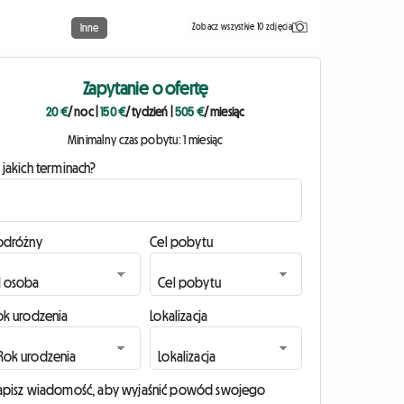
Zobacz wszystkie 10 zdjęcia
Inne
Zapytanie o ofertę
20 €
/ noc
|
150 €
/ tydzień
|
505 €
/ miesiąc
Minimalny czas pobytu: 1 miesiąc
 jakich terminach?
odróżny
Cel pobytu
ok urodzenia
Lokalizacja
apisz wiadomość, aby wyjaśnić powód swojego