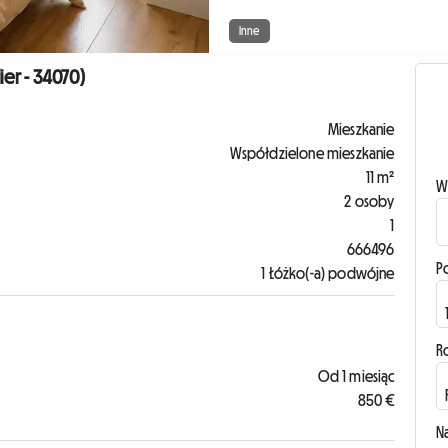
Inne
ier - 34070)
Mieszkanie
Współdzielone mieszkanie
11 m²
W
2 osoby
1
666496
P
1 Łóżko(-a) podwójne
R
Od 1 miesiąc
850 €
N