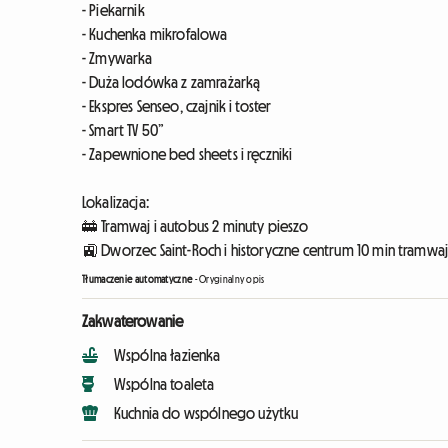
- Piekarnik
- Kuchenka mikrofalowa
- Zmywarka
- Duża lodówka z zamrażarką
- Ekspres Senseo, czajnik i toster
- Smart TV 50”
- Zapewnione bed sheets i ręczniki
Lokalizacja:
🚋 Tramwaj i autobus 2 minuty pieszo
🚉 Dworzec Saint-Roch i historyczne centrum 10 min tramw
Tłumaczenie automatyczne
-
Oryginalny opis
Zakwaterowanie
Wspólna łazienka
Wspólna toaleta
Kuchnia do wspólnego użytku