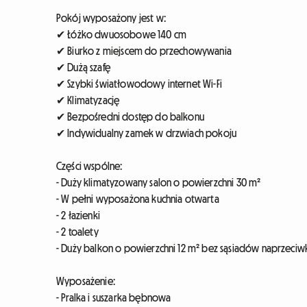
Pokój wyposażony jest w:
✔ Łóżko dwuosobowe 140 cm
✔ Biurko z miejscem do przechowywania
✔ Dużą szafę
✔ Szybki światłowodowy internet Wi-Fi
✔ Klimatyzację
✔ Bezpośredni dostęp do balkonu
✔ Indywidualny zamek w drzwiach pokoju
Części wspólne:
- Duży klimatyzowany salon o powierzchni 30 m²
- W pełni wyposażona kuchnia otwarta
- 2 łazienki
- 2 toalety
- Duży balkon o powierzchni 12 m² bez sąsiadów naprzeci
Wyposażenie:
- Pralka i suszarka bębnowa