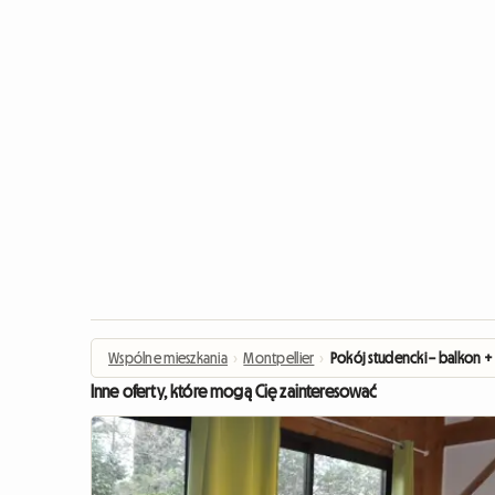
Wspólne mieszkania
›
Montpellier
›
Pokój studencki – balkon + 
Inne oferty, które mogą Cię zainteresować