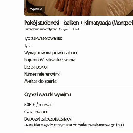
Sypialnia
Pokój studencki – balkon + klimatyzacja (Montpell
Tłumaczenie automatyczne
-
Oryginalny tytuł
Typ zakwaterowania:
Typ:
Wynajmowana powierzchnia:
Pojemność zakwaterowania:
Liczba pokoi:
Numer referencyjny:
Miejsca do spania:
Czynsz i warunki wynajmu
505 € / miesiąc
Czas trwania:
Depozyt zabezpieczający:
- Kwalifikuje się do otrzymania dodatku mieszkaniowego (APL)