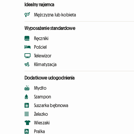
Idealny najemca
Mężczyzna lub kobieta
Wyposażenie standardowe
Ręczniki
Pościel
Telewizor
Klimatyzacja
Dodatkowe udogodnienia
Mydło
Szampon
Suszarka bębnowa
Żelazko
Wieszaki
Pralka