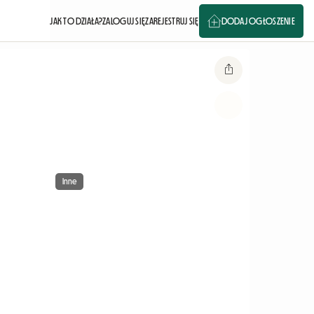
JAK TO DZIAŁA?
ZALOGUJ SIĘ
ZAREJESTRUJ SIĘ
DODAJ OGŁOSZENIE
Inne