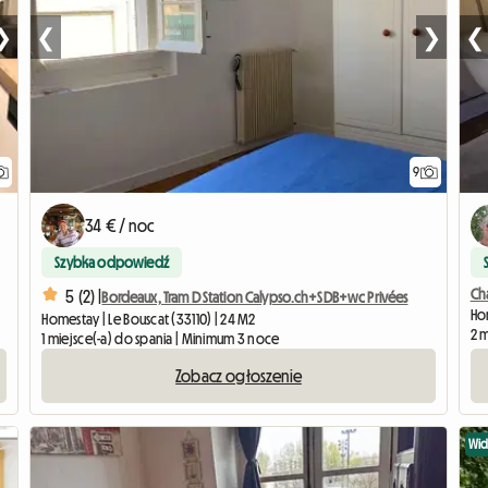
❯
❮
❯
❮
9
34 € / noc
Szybka odpowiedź
Ch
5 (2) |
Bordeaux, Tram D Station Calypso.ch+SDB+wc Privées
Ho
Homestay | Le Bouscat (33110) | 24 M2
2 
1 miejsce(-a) do spania | Minimum 3 noce
Zobacz ogłoszenie
Wi