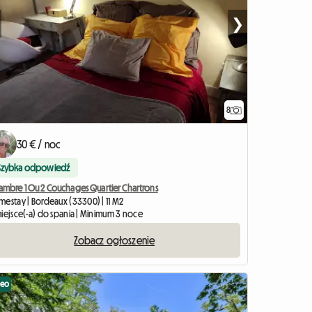
❯
8
30 € / noc
Szybka odpowiedź
ambre 1 Ou 2 Couchages Quartier Chartrons
mestay | Bordeaux (33300) | 11 M2
miejsce(-a) do spania | Minimum 3 noce
Zobacz ogłoszenie
deo