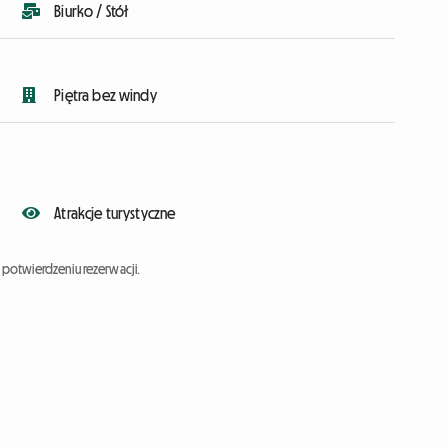
Biurko / Stół
Piętra bez windy
Atrakcje turystyczne
potwierdzeniu rezerwacji.