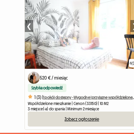
❮
6
520 € / miesiąc
Szybka odpowiedź
1 (3) |
1 pokój dostępny - Wygodne i prz
Współdzielone mieszkanie | Cenon (33150) | 10 M2
3 miejsce(-a) do spania | Minimum 2 miesiące
Zobacz ogłoszenie