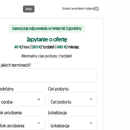
Zobacz wszystkie 6 zdjęcia
Inne
Zazwyczaj odpowiada w mniej niż 2 godziny
Zapytanie o ofertę
40 €
/ noc
|
280 €
/ tydzień
|
480 €
/ miesiąc
Minimalny czas pobytu: 1 tydzień
 jakich terminach?
odróżny
Cel pobytu
ok urodzenia
Lokalizacja