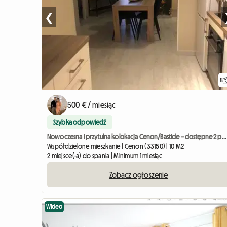
❮
8
500 € / miesiąc
Szybka odpowiedź
Nowoczesna i przytulna kolokacja Cenon/Bastide – dostępne 2 pokoje
Współdzielone mieszkanie | Cenon (33150) | 10 M2
2 miejsce(-a) do spania | Minimum 1 miesiąc
Zobacz ogłoszenie
Wideo