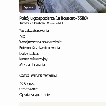
Sypialnia
Pokój u gospodarza (Le Bouscat - 33110)
Tłumaczenie automatyczne
-
Oryginalny tytuł
Typ zakwaterowania:
Typ:
Wynajmowana powierzchnia:
Pojemność zakwaterowania:
Liczba pokoi:
Numer referencyjny:
Miejsca do spania:
Czynsz i warunki wynajmu
40 € / noc
Czas trwania:
Opłata za sprzątanie: