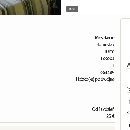
Inne
Mieszkanie
Homestay
10 m²
1 osoba
W
1
664489
1 Łóżko(-a) podwójne
P
Od 1 tydzień
R
25 €