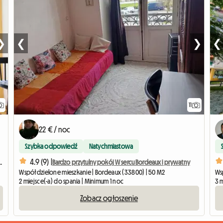
❯
❮
❯
❮
11
22 € / noc
Szybka odpowiedź
Natychmiastowa
4.9 (9) |
yjazne współdzielone mieszkanie
Bardzo przytulny pokój W sercu Bordeaux i prywatny
Współdzielone mieszkanie | Bordeaux (33800) | 50 M2
Ws
2 miejsce(-a) do spania | Minimum 1 noc
3 m
Zobacz ogłoszenie