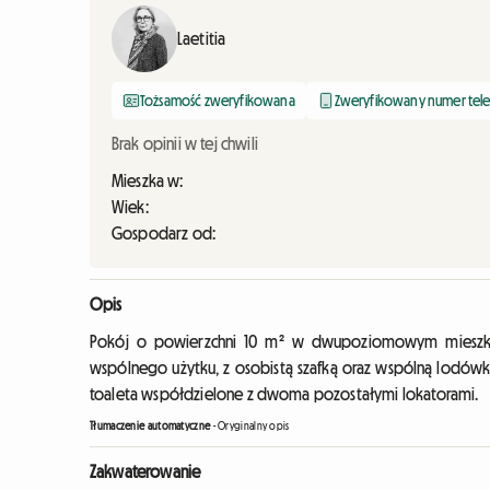
Laetitia
Tożsamość zweryfikowana
Zweryfikowany numer tel
Brak opinii w tej chwili
Mieszka w:
Wiek:
Gospodarz od:
Opis
Pokój o powierzchni 10 m² w dwupoziomowym mieszkan
wspólnego użytku, z osobistą szafką oraz wspólną lodówką
toaleta współdzielone z dwoma pozostałymi lokatorami.
Tłumaczenie automatyczne
-
Oryginalny opis
Zakwaterowanie