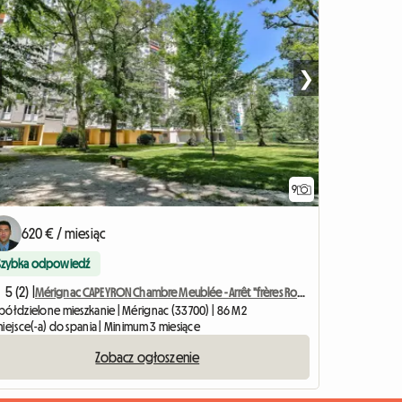
❯
9
620 € / miesiąc
Szybka odpowiedź
5 (2) |
Mérignac CAPEYRON Chambre Meublée - Arrêt "frères Robinson"
półdzielone mieszkanie | Mérignac (33700) | 86 M2
iejsce(-a) do spania | Minimum 3 miesiące
Zobacz ogłoszenie