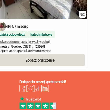
11
414 € / miesiąc
Szybka odpowiedź
Natychmiastowa
dko dostępny: jasny i przytulny pokój!
estay | Québec (G1J 3T1) | 121 SQFT
iejsce(-a) do spania | Minimum 1 miesiąc
Zobacz ogłoszenie
Dołącz do naszej społeczności!