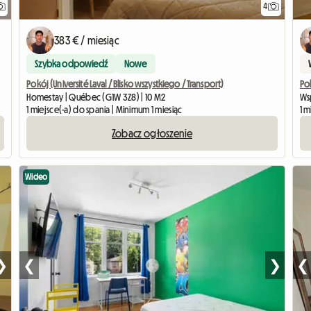
4
383 € / miesiąc
Szybka odpowiedź
Nowe
Pokój (Université Laval / Blisko wszystkiego / Transport)
Pok
Homestay | Québec (G1W 3Z8) | 10 M2
Ws
1 miejsce(-a) do spania | Minimum 1 miesiąc
1 m
Zobacz ogłoszenie
Wideo
❯
❮
❯
❮