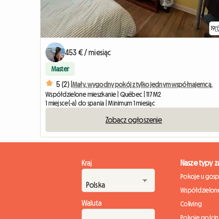
19
453 € / miesiąc
Master
5 (2) |
Mały, wygodny pokój z tylko jednym współnajemcą.
Współdzielone mieszkanie | Québec | 117 M2
1 miejsce(-a) do spania | Minimum 1 miesiąc
Zobacz ogłoszenie
Kraj
Nasze typy 
Pokoje u gos
Współdzielone
Waluta
Coliving
Pokoje gości