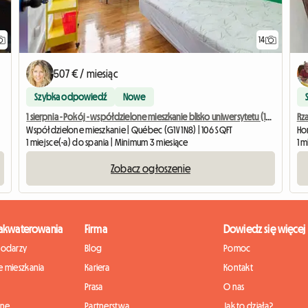
14
507 € / miesiąc
Szybka odpowiedź
Nowe
1 sierpnia - Pokój - współdzielone mieszkanie blisko uniwersytetu (1662-1)
Rza
Współdzielone mieszkanie | Québec (G1V 1N8) | 106 SQFT
Hom
1 miejsce(-a) do spania | Minimum 3 miesiące
1 m
Zobacz ogłoszenie
zakwaterowania
Firma
Dowiedz się więcej
podarzy
Blog
Pomoc
 mieszkania
Kariera
Kontakt
Prasa
O nas
nne
Partnerstwa
Jak to działa?