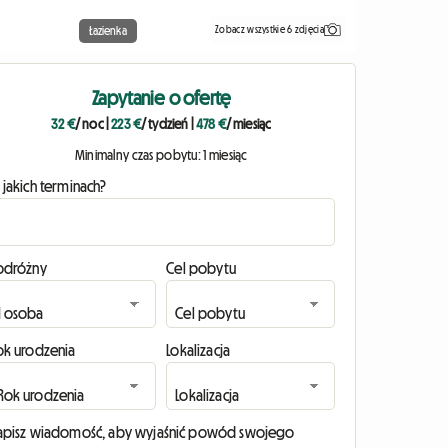
Zobacz wszystkie 6 zdjęcia
Łazienka
Zapytanie o ofertę
32 €
/ noc
|
223 €
/ tydzień
|
478 €
/ miesiąc
Minimalny czas pobytu: 1 miesiąc
 jakich terminach?
odróżny
Cel pobytu
ok urodzenia
Lokalizacja
apisz wiadomość, aby wyjaśnić powód swojego