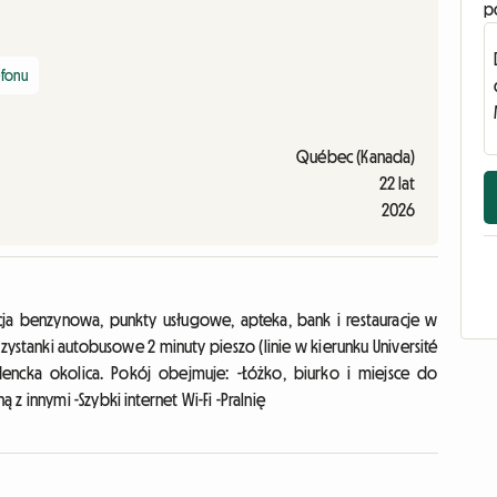
p
efonu
Québec (Kanada)
22 lat
2026
tacja benzynowa, punkty usługowe, apteka, bank i restauracje w
rzystanki autobusowe 2 minuty pieszo (linie w kierunku Université
udencka okolica. Pokój obejmuje: -Łóżko, biurko i miejsce do
z innymi -Szybki internet Wi-Fi -Pralnię