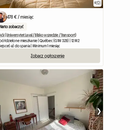
6
478 € / miesiąc
Warto zobaczyć
ój (Uniwersytet Laval / Blisko wszędzie / Transport)
półdzielone mieszkanie | Québec (G1W 3Z8) | 12 M2
iejsce(-a) do spania | Minimum 1 miesiąc
Zobacz ogłoszenie
❯