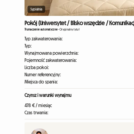
Sypialnia
Pokój (Uniwersytet / Blisko wszędzie / Komunikac
Tłumaczenie automatyczne
-
Oryginalny tytuł
Typ zakwaterowania:
Typ:
Wynajmowana powierzchnia:
Pojemność zakwaterowania:
Liczba pokoi:
Numer referencyjny:
Miejsca do spania:
Czynsz i warunki wynajmu
478 € / miesiąc
Czas trwania: