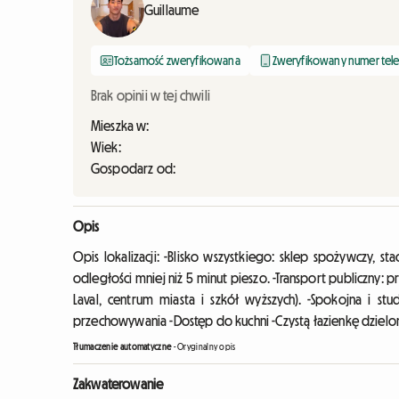
Guillaume
Tożsamość zweryfikowana
Zweryfikowany numer tel
Brak opinii w tej chwili
Mieszka w:
Wiek:
Gospodarz od:
Opis
Opis lokalizacji: -Blisko wszystkiego: sklep spożywczy, s
odległości mniej niż 5 minut pieszo. -Transport publiczny: p
Laval, centrum miasta i szkół wyższych). -Spokojna i st
przechowywania -Dostęp do kuchni -Czystą łazienkę dzieloną 
Tłumaczenie automatyczne
-
Oryginalny opis
Zakwaterowanie