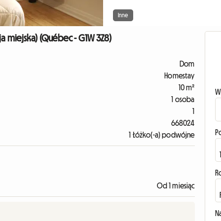
Inne
ja miejska) (Québec - G1W 3Z8)
Dom
Homestay
10 m²
W
1 osoba
1
668024
P
1 Łóżko(-a) podwójne
R
Od 1 miesiąc
N