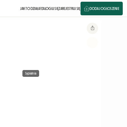
JAK TO DZIAŁA?
ZALOGUJ SIĘ
ZAREJESTRUJ SIĘ
DODAJ OGŁOSZENIE
Sypialnia