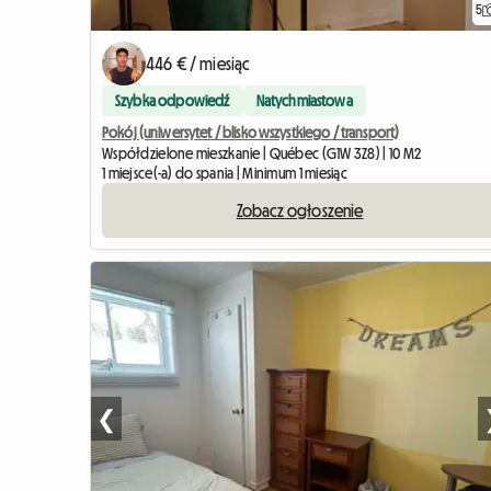
5
446 € / miesiąc
Szybka odpowiedź
Natychmiastowa
Pokój (uniwersytet / blisko wszystkiego / transport)
Współdzielone mieszkanie | Québec (G1W 3Z8) | 10 M2
1 miejsce(-a) do spania | Minimum 1 miesiąc
Zobacz ogłoszenie
❮