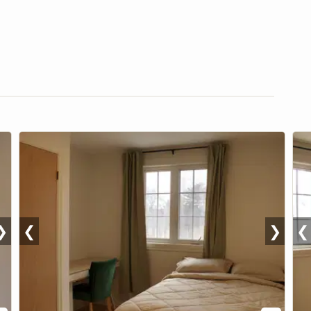
❯
❮
❯
❮