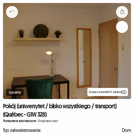
Zobacz wszystkie 5 zdjęcia
Sypialnia
Pokój (uniwersytet / blisko wszystkiego / transport)
(Québec - G1W 3Z8)
Tłumaczenie automatyczne
-
Oryginalny tytuł
Typ zakwaterowania:
Dom