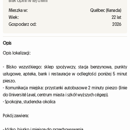
Brak opinii w tej chwili
Mieszka w:
Québec (Kanada)
Wiek:
22 lat
Gospodarz od:
2026
Opis
Opis lokalizacji:
- Blisko wszystkiego: sklep spożywczy, stacja benzynowa, punkty
usługowe, apteka, bank i restauracje w odległości poniżej 5 minut
pieszo.
- Komunikacja miejska: przystanki autobusowe 2 minuty pieszo (linie
do Université Laval, centrum miasta i szkół wyższych cégep).
- Spokojna, studencka okolica
Pokój zawiera:
- Łóżko, biurko i miejsce do przechowywania