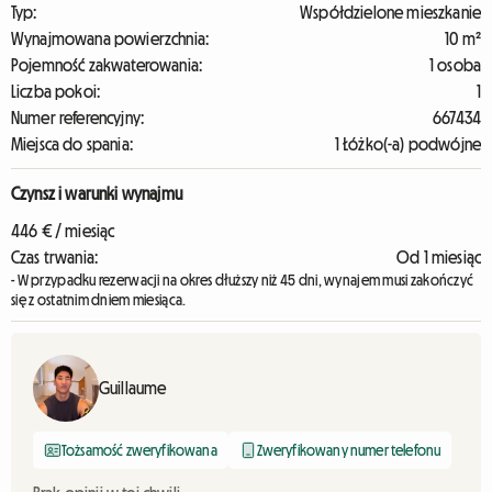
Typ:
Współdzielone mieszkanie
Wynajmowana powierzchnia:
10 m²
Pojemność zakwaterowania:
1 osoba
Liczba pokoi:
1
Numer referencyjny:
667434
Miejsca do spania:
1 Łóżko(-a) podwójne
Czynsz i warunki wynajmu
446 € / miesiąc
Czas trwania:
Od 1 miesiąc
- W przypadku rezerwacji na okres dłuższy niż 45 dni, wynajem musi zakończyć
się z ostatnim dniem miesiąca.
Guillaume
Tożsamość zweryfikowana
Zweryfikowany numer telefonu