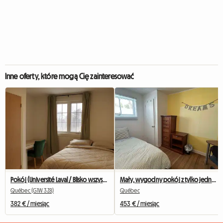
Inne oferty, które mogą Cię zainteresować
Pokój (Université Laval / Blisko wszystkiego / Transport)
Mały, wygodny pokój z tylko jednym współnajemcą.
Québec (G1W 3Z8)
Québec
382 € / miesiąc
453 € / miesiąc