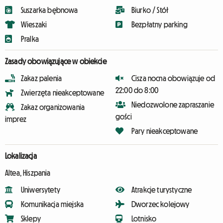
Suszarka bębnowa
Biurko / Stół
Wieszaki
Bezpłatny parking
Pralka
Zasady obowiązujące w obiekcie
Zakaz palenia
Cisza nocna obowiązuje od
22:00 do 8:00
Zwierzęta nieakceptowane
Niedozwolone zapraszanie
Zakaz organizowania
gości
imprez
Pary nieakceptowane
Lokalizacja
Altea, Hiszpania
Uniwersytety
Atrakcje turystyczne
Komunikacja miejska
Dworzec kolejowy
Sklepy
Lotnisko