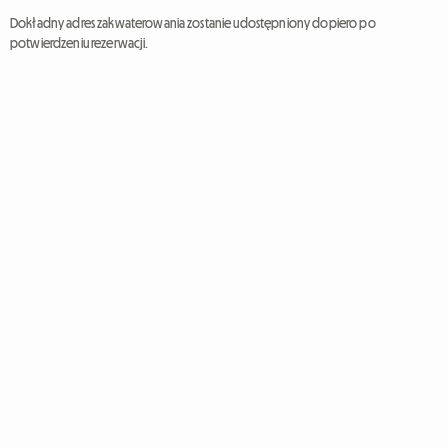
Dokładny adres zakwaterowania zostanie udostępniony dopiero po
potwierdzeniu rezerwacji.