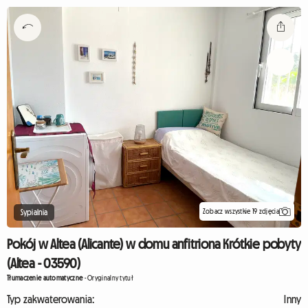
Zobacz wszystkie 19 zdjęcia
Sypialnia
Pokój w Altea (Alicante) w domu anfitriona Krótkie pobyty
(Altea - 03590)
Tłumaczenie automatyczne
-
Oryginalny tytuł
Typ zakwaterowania:
Inny