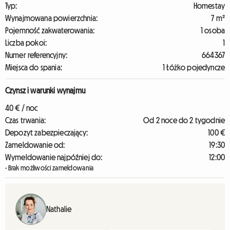
Typ:
Homestay
Wynajmowana powierzchnia:
7 m²
Pojemność zakwaterowania:
1 osoba
Liczba pokoi:
1
Numer referencyjny:
664367
Miejsca do spania:
1 Łóżko pojedyncze
Czynsz i warunki wynajmu
40 € / noc
Czas trwania:
Od 2 noce do 2 tygodnie
Depozyt zabezpieczający:
100 €
Zameldowanie od:
19:30
Wymeldowanie najpóźniej do:
12:00
- Brak możliwości zameldowania
Nathalie