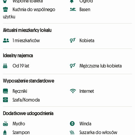
Wspólna toaleta
Ogród
Kuchnia do wspólnego
Basen
użytku
Aktualni mieszkańcy lokalu
1 mieszkańców
Kobieta
Idealny najemca
Od 19 lat
Mężczyzna lub kobieta
Wyposażenie standardowe
Ręczniki
Internet
Szafa/Komoda
Dodatkowe udogodnienia
Mydło
Winda
Szampon
Suszarka do włosów