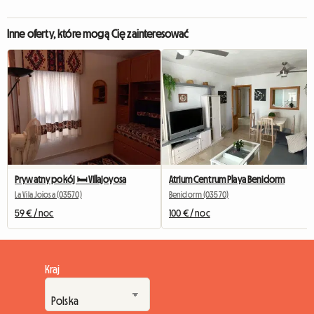
Inne oferty, które mogą Cię zainteresować
Prywatny pokój 🛏️ Villajoyosa
Atrium Centrum Playa Benidorm
La Vila Joiosa (03570)
Benidorm (03570)
59 € / noc
100 € / noc
Kraj