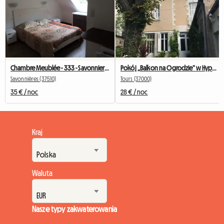
Chambre Meublée - 333 - Savonnieres - Voiture Conseillée
Pokój „Balkon na Ogrodzie” w Hyper City Center w Tours
Savonnières (37510)
Tours (37000)
35 € / noc
28 € / noc
Kraj
Waluta
Nasze typy zakwaterowania