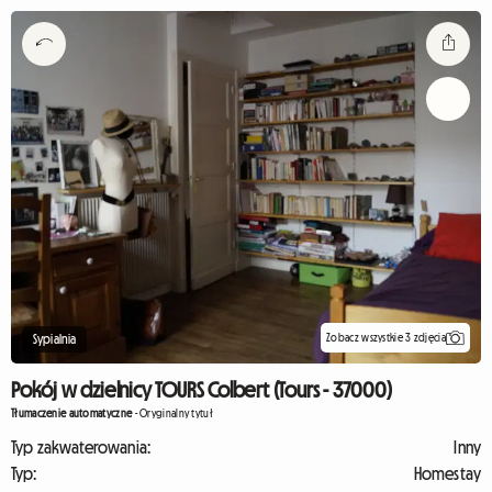
Zobacz wszystkie 3 zdjęcia
Sypialnia
Pokój w dzielnicy TOURS Colbert (Tours - 37000)
Tłumaczenie automatyczne
-
Oryginalny tytuł
Typ zakwaterowania:
Inny
Typ:
Homestay