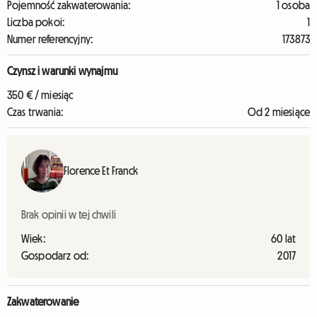
Pojemność zakwaterowania:
1 osoba
Liczba pokoi:
1
Numer referencyjny:
173873
Czynsz i warunki wynajmu
350 € / miesiąc
Czas trwania:
Od 2 miesiące
Florence Et Franck
Brak opinii w tej chwili
Wiek:
60 lat
Gospodarz od:
2017
Zakwaterowanie