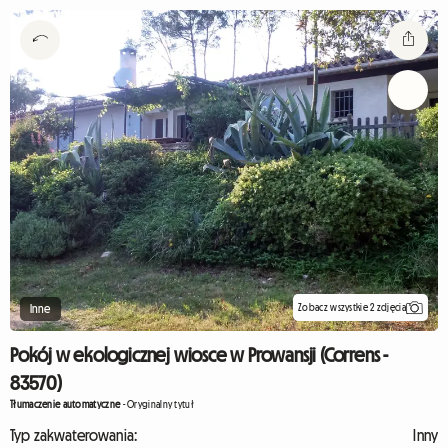
Zobacz wszystkie 2 zdjęcia
Inne
Pokój w ekologicznej wiosce w Prowansji (Correns -
83570)
Tłumaczenie automatyczne
-
Oryginalny tytuł
Typ zakwaterowania:
Inny