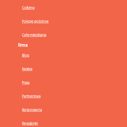
Coliving
Pokoje gościnne
Całe mieszkania
Firma
Blog
Kariera
Prasa
Partnerstwa
Nota prawna
Regulamin