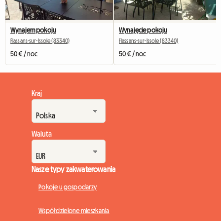
Wynajem pokoju
Wynajęcie pokoju
Flassans-sur-Issole (83340)
Flassans-sur-Issole (83340)
50 € / noc
50 € / noc
Kraj
Waluta
Nasze typy zakwaterowania
Pokoje u gospodarzy
Współdzielone mieszkania