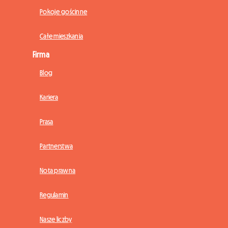
Pokoje gościnne
Całe mieszkania
Firma
Blog
Kariera
Prasa
Partnerstwa
Nota prawna
Regulamin
Nasze liczby