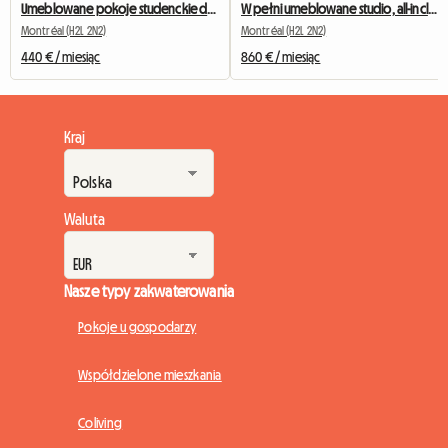
Umeblowane pokoje studenckie do wynajęcia w Montrealu
W pełni umeblowane studio, all-inclusive, blisko stacji metra Berri-UQAM
Montréal (H2L 2N2)
Montréal (H2L 2N2)
440 € / miesiąc
860 € / miesiąc
Kraj
Waluta
Nasze typy zakwaterowania
Pokoje u gospodarzy
Współdzielone mieszkania
Coliving