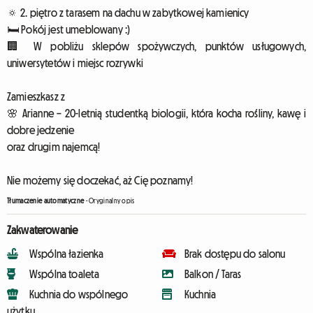
🔅 2. piętro z tarasem na dachu w zabytkowej kamienicy
🛏️ Pokój jest umeblowany :)
🏢 W pobliżu sklepów spożywczych, punktów usługowych,
uniwersytetów i miejsc rozrywki
Zamieszkasz z
🌸 Arianne – 20-letnią studentką biologii, która kocha rośliny, kawę i
dobre jedzenie
oraz drugim najemcą!
Nie możemy się doczekać, aż Cię poznamy!
Tłumaczenie automatyczne
-
Oryginalny opis
Zakwaterowanie
Wspólna łazienka
Brak dostępu do salonu
Wspólna toaleta
Balkon / Taras
Kuchnia do wspólnego
Kuchnia
użytku