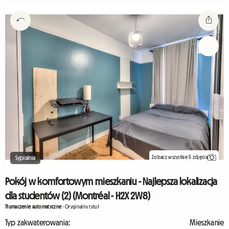
Zobacz wszystkie 5 zdjęcia
Sypialnia
Pokój w komfortowym mieszkaniu - Najlepsza lokalizacja
dla studentów (2) (Montréal - H2X 2W8)
Tłumaczenie automatyczne
-
Oryginalny tytuł
Typ zakwaterowania:
Mieszkanie