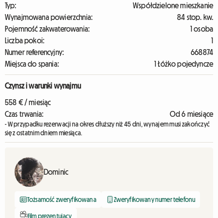
Typ:
Współdzielone mieszkanie
Wynajmowana powierzchnia:
84 stop. kw.
Pojemność zakwaterowania:
1 osoba
Liczba pokoi:
1
Numer referencyjny:
668874
Miejsca do spania:
1 Łóżko pojedyncze
Czynsz i warunki wynajmu
558 € / miesiąc
Czas trwania:
Od 6 miesiące
- W przypadku rezerwacji na okres dłuższy niż 45 dni, wynajem musi zakończyć
się z ostatnim dniem miesiąca.
Dominic
Tożsamość zweryfikowana
Zweryfikowany numer telefonu
Film prezentujący