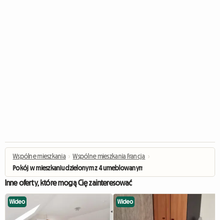
Wspólne mieszkania
›
Wspólne mieszkania Francja
›
Pokój w mieszkaniu dzielonym z 4 umeblowanymi pokojami, 81 m², parking w c
Inne oferty, które mogą Cię zainteresować
Wideo
Wideo