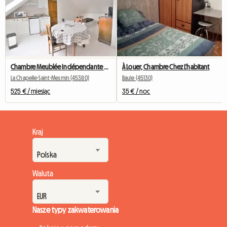
Chambre Meublée Indépendante Dans Maison Individuelle
À Louer, Chambre Chez L'habitant
La Chapelle-Saint-Mesmin (45380)
Baule (45130)
525 € / miesiąc
35 € / noc
Kraj
Waluta
Nasze typy zakwaterowania