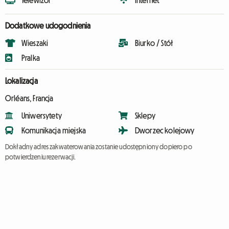
Telewizor
Internet
Dodatkowe udogodnienia
Wieszaki
Biurko / Stół
Pralka
Lokalizacja
Orléans, Francja
Uniwersytety
Sklepy
Komunikacja miejska
Dworzec kolejowy
Dokładny adres zakwaterowania zostanie udostępniony dopiero po
potwierdzeniu rezerwacji.