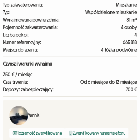
Typ zakwaterowania:
Mieszkanie
Typ:
Współdzielone mieszkanie
Wynajmowana powierzchnia:
81 m²
Pojemność zakwaterowania:
4 osoby
Liczba pokoi:
4
Numer referencyjny:
665818
Miejsca do spania:
4 łóżka podwójne
Czynsz i warunki wynajmu
350 € / miesiąc
Czas trwania:
Od 6 miesiące do 12 miesiące
Depozyt zabezpieczający:
700 €
Yannis
Tożsamość zweryfikowana
Zweryfikowany numer telefonu