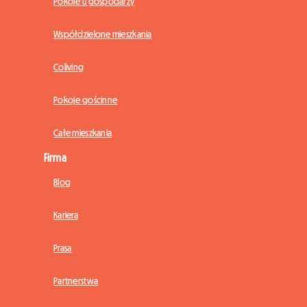
Pokoje u gospodarzy
Współdzielone mieszkania
Coliving
Pokoje gościnne
Całe mieszkania
Firma
Blog
Kariera
Prasa
Partnerstwa