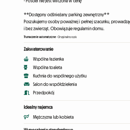
- Pościel nie jest wliczona w cenę
**Dostępny odśnieżany parking zewnętrzny**
Poszukujemy osoby poważnej i pełnej szacunku, prowadzące
i bez zwierząt. Obowiązuje regulamin domu.
Tłumaczenie automatyczne
-
Oryginalny opis
Zakwaterowanie
Wspólna łazienka
Wspólna toaleta
Kuchnia do wspólnego użytku
Salon do współdzielenia
Przedpokój
Idealny najemca
Mężczyzna lub kobieta