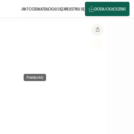
JAK TO DZIAŁA?
ZALOGUJ SIĘ
ZAREJESTRUJ SIĘ
DODAJ OGŁOSZENIE
Przedpokój