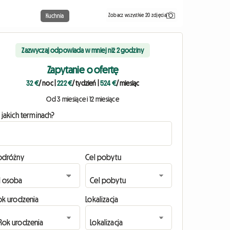
Zobacz wszystkie 20 zdjęcia
Kuchnia
Zazwyczaj odpowiada w mniej niż 2 godziny
Zapytanie o ofertę
32 €
/ noc
|
222 €
/ tydzień
|
524 €
/ miesiąc
Od 3 miesiące i 12 miesiące
 jakich terminach?
odróżny
Cel pobytu
ok urodzenia
Lokalizacja