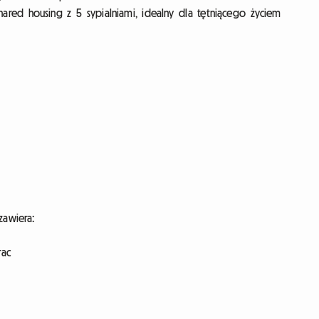
red housing z 5 sypialniami, idealny dla tętniącego życiem
zawiera:
rac