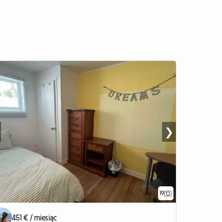
❯
19
451 € / miesiąc