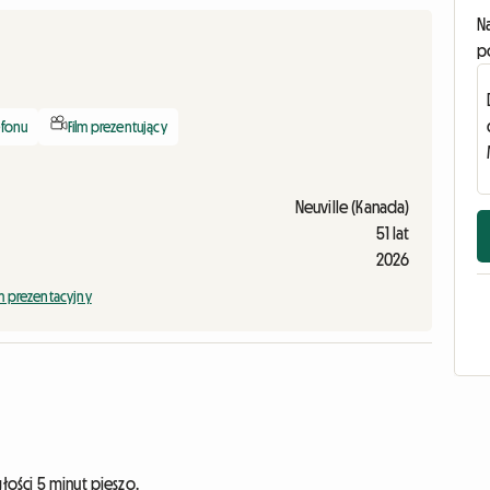
N
p
efonu
Film prezentujący
Neuville (Kanada)
51 lat
2026
lm prezentacyjny
łości 5 minut pieszo.