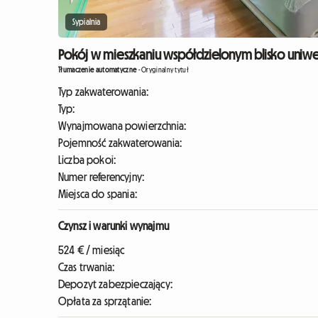
Sypialnia
Pokój w mieszkaniu współdzielonym blisko uniwer
Tłumaczenie automatyczne
-
Oryginalny tytuł
Typ zakwaterowania:
Typ:
Wynajmowana powierzchnia:
Pojemność zakwaterowania:
Liczba pokoi:
Numer referencyjny:
Miejsca do spania:
Czynsz i warunki wynajmu
524 € / miesiąc
Czas trwania:
Depozyt zabezpieczający:
Opłata za sprzątanie: