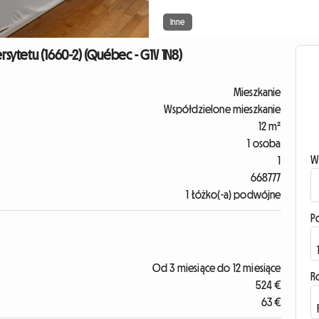
Inne
sytetu (1660-2) (Québec - G1V 1N8)
Mieszkanie
Współdzielone mieszkanie
12 m²
1 osoba
W
1
668777
1 Łóżko(-a) podwójne
P
Od 3 miesiące do 12 miesiące
R
524 €
63 €