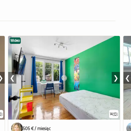
Wideo
❯
❮
❯
❮
14
505 € / miesiąc