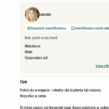
Isabelle
Tożsamość zweryfikowana
Zweryfikowany numer tel
Brak opinii w tej chwili
Mieszka w:
Wiek:
Gospodarz od:
Zobacz fi
Opis
Pokój do wynajęcia – idealny dla studenta lub stażysty
Wszystko w cenie
15 minut pieszo od Université Laval. Basen publiczny w odleg