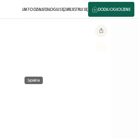
JAK TO DZIAŁA?
ZALOGUJ SIĘ
ZAREJESTRUJ SIĘ
DODAJ OGŁOSZENIE
Sypialnia