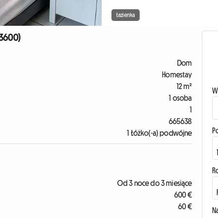
Łazienka
33600)
Dom
Homestay
12 m²
W
1 osoba
1
665638
P
1 Łóżko(-a) podwójne
R
Od 3 noce do 3 miesiące
600 €
60 €
N