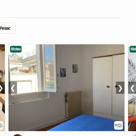
 Pessac
Wideo
Wi
❯
❮
❯
❮
9