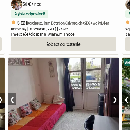
34 € / noc
Szybka odpowiedź
5 (2) |
Bordeaux, Tram D Station Calypso.ch+SDB+wc Privées
Homestay | Le Bouscat (33110) | 24 M2
Ws
1 miejsce(-a) do spania | Minimum 3 noce
3 m
Zobacz ogłoszenie
Wi
❯
❮
❯
❮