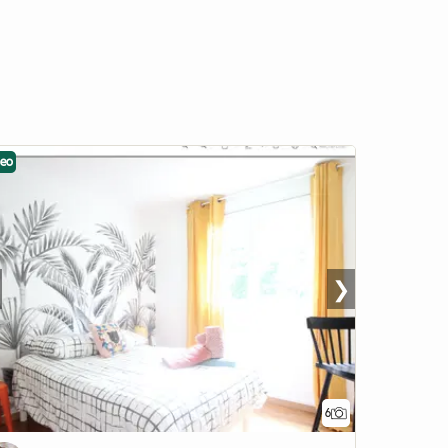
deo
❯
6