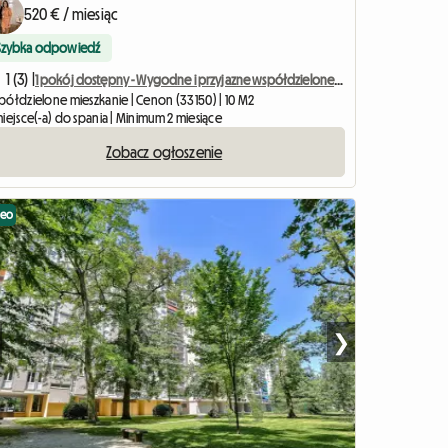
520 € / miesiąc
Szybka odpowiedź
1 (3) |
1 pokój dostępny - Wygodne i przyjazne współdzielone mieszkanie
półdzielone mieszkanie | Cenon (33150) | 10 M2
iejsce(-a) do spania | Minimum 2 miesiące
Zobacz ogłoszenie
deo
❯