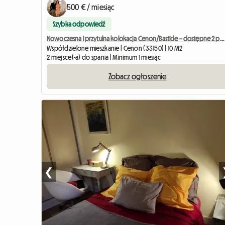
500 € / miesiąc
Szybka odpowiedź
Nowoczesna i przytulna kolokacja Cenon/Bastide – dostępne 2 pokoje
Współdzielone mieszkanie | Cenon (33150) | 10 M2
2 miejsce(-a) do spania | Minimum 1 miesiąc
Zobacz ogłoszenie
❮