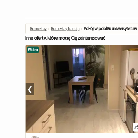
Homestay
›
Homestay Francja
›
Pokój w pobliżu uniwersytetu w
Inne oferty, które mogą Cię zainteresować
Wideo
❮
8