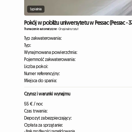
Sypialnia
Pokój w pobliżu uniwersytetu w Pessac (Pessac - 
Tłumaczenie automatyczne
-
Oryginalny tytuł
Typ zakwaterowania:
Typ:
Wynajmowana powierzchnia:
Pojemność zakwaterowania:
Liczba pokoi:
Numer referencyjny:
Miejsca do spania:
Czynsz i warunki wynajmu
55 € / noc
Czas trwania:
Depozyt zabezpieczający:
Opłata za sprzątanie:
- Brak możliwości zameldowania