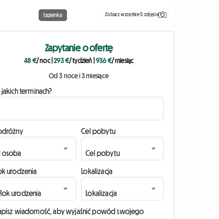
Zobacz wszystkie 5 zdjęcia
Łazienka
Zapytanie o ofertę
48 €
/ noc
|
293 €
/ tydzień
|
936 €
/ miesiąc
Od 3 noce i 3 miesiące
 jakich terminach?
odróżny
Cel pobytu
ok urodzenia
Lokalizacja
apisz wiadomość, aby wyjaśnić powód swojego